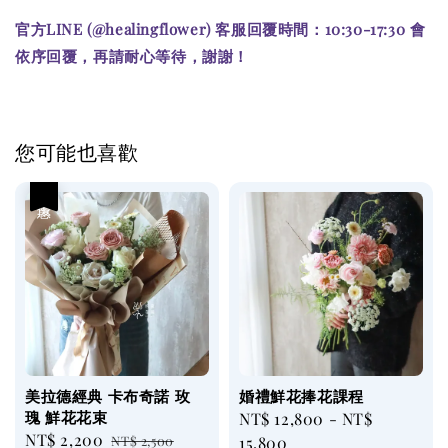
官方LINE (@healingflower) 客服回覆時間：10:30-17:30 會
依序回覆，再請耐心等待，謝謝！
您可能也喜歡
優惠
美拉德經典 卡布奇諾 玫
婚禮鮮花捧花課程
瑰 鮮花花束
Regular
NT$ 12,800
-
NT$
Sale
NT$ 2,200
Regular
NT$ 2,500
price
15,800