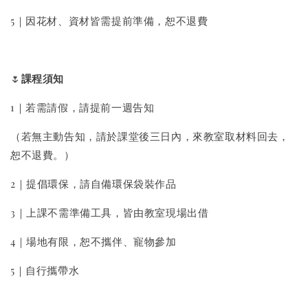
5｜因花材、資材皆需提前準備，恕不退費
🌷
課程須知
1｜若需請假，請提前一週告知
（若無主動告知，請於課堂後三日內，來教室取材料回去，
恕不退費。）
2｜提倡環保，請自備環保袋裝作品
3｜上課不需準備工具，皆由教室現場出借
4｜場地有限，恕不攜伴、寵物參加
5｜自行攜帶水