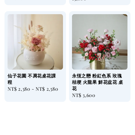
price
price
仙子花園 不凋花桌花課
永恆之戀 粉紅色系 玫瑰
程
桔梗 火龍果 鮮花盆花 桌
花
Regular
NT$ 2,380
-
NT$ 2,580
Regular
NT$ 3,600
price
price