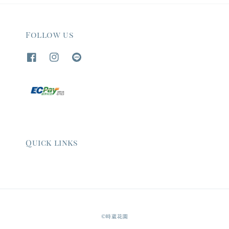
Follow us
Quick links
©時葳花園