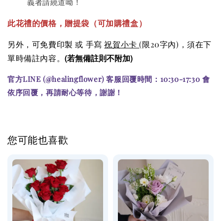
義者請繞道呦！
此花禮的價格
，贈提袋（可加購
禮盒）
另外，可免費印製 或 手寫
祝賀小卡
(限20字內)
，須在下
(若無備註則不附加)
單時備註內容。
官方LINE (@healingflower) 客服回覆時間：10:30-17:30 會
依序回覆，再請耐心等待，謝謝！
您可能也喜歡