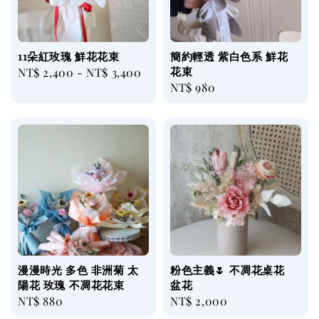
11朵紅玫瑰 鮮花花束
簡約輕透 紫白色系 鮮花
花束
Regular
NT$ 2,400
-
NT$ 3,400
Regular
NT$ 980
price
price
漫漫時光 多色 非洲菊 太
粉色主義🌷 不凋花桌花
陽花 玫瑰 不凋花花束
盆花
Regular
NT$ 880
Regular
NT$ 2,000
price
price