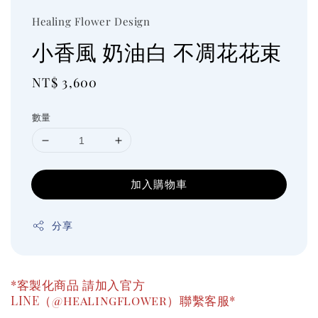
Healing Flower Design
小香風 奶油白 不凋花花束
Regular
NT$ 3,600
price
數量
加入購物車
分享
*客製化商品 請加入官方
LINE（@healingflower）聯繫客服*