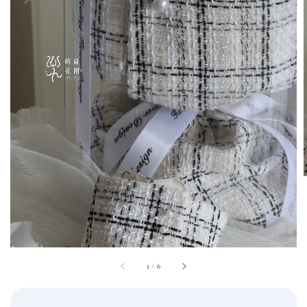
1
/
6