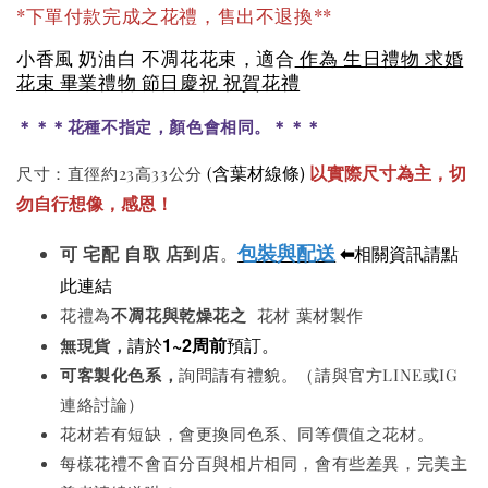
*下單付款完成之花禮，售出不退換**
小香風 奶油白 不凋花花束，適合
作為 生日禮物 求婚
花束 畢業禮物 節日慶祝 祝賀花禮
＊＊＊花種不指定，顏色會相同。＊＊＊
含葉材線條)
以實際尺寸為主，切
尺寸：直徑約23高33公分
(
勿自行想像，感恩！
包裝與配送
⬅
相關資訊請點
可
宅配 自取 店到店
。
此連結
花禮為
不凋花與
乾燥花之
花材 葉材製作
請於
1~2周前
預訂。
無現貨，
可客製化色系
，
詢問請有禮貌。（請與官方LINE或IG
連絡討論）
花材若有短缺，會更換同色系、同等價值之花材。
每樣花禮不會百分百與相片相同，會有些差異，完美主