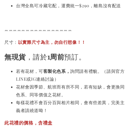
台灣全島可冷藏宅配，運費統一$290，離島沒有配送
ꕀꕀꕀꕀꕀꕀꕀꕀꕀꕀꕀꕀꕀꕀꕀꕀ
尺寸：
以實際尺寸為主，勿自行想像！！
無現貨
，請於
1周前
預訂。
若有花材，可
客製化色系，
詢問請有禮貌。（請與官方
LINE或IG連絡討論）
花材會因季節、航班而有所不同，若有短缺，會更換同
色系、同等價值之花材。
每樣花禮不會百分百與相片相同，會有些差異，完美主
義者請繞道呦！
此花禮的價格，含禮盒