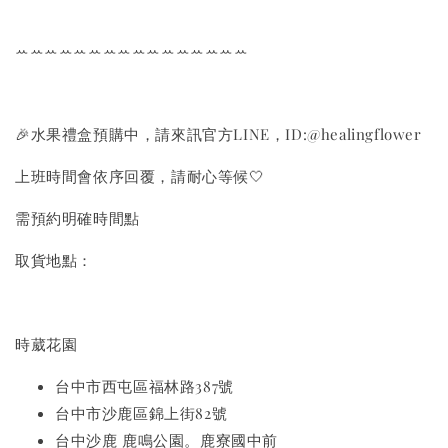
ꕀꕀꕀꕀꕀꕀꕀꕀꕀꕀꕀꕀꕀꕀꕀꕀ
🎉水果禮盒預購中，請來訊官方LINE，ID:@healingflower
上班時間會依序回覆，請耐心等候🤍
需預約明確時間點
取貨地點：
時葳花園
台中市西屯區福林路387號
台中市沙鹿區錦上街82號
台中沙鹿 鹿鳴公園。鹿寮國中前