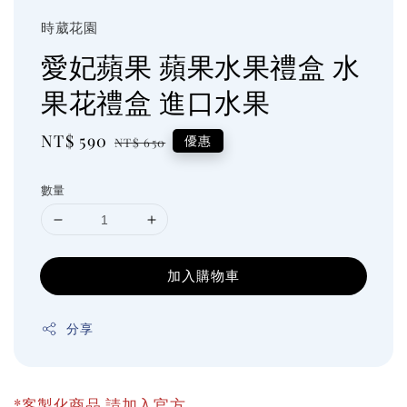
時葳花園
愛妃蘋果 蘋果水果禮盒 水
果花禮盒 進口水果
Sale
NT$ 590
Regular
優惠
NT$ 650
price
price
數量
加入購物車
分享
*客製化商品 請加入官方