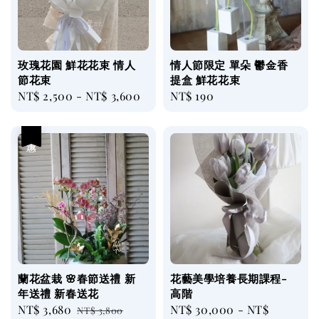
玫瑰花園 鮮花花束 情人
情人節限定 單朵 鬱金香
節花束
提盒 鮮花花束
Regular
NT$ 2,500
-
NT$ 3,600
Regular
NT$ 190
price
price
優惠
蘭花盆栽 🌸春節送禮 新
花藝美學培養長期課程-
年送禮 新春送花
高階
Sale
NT$ 3,680
Regular
Regular
NT$ 30,000
-
NT$
NT$ 3,800