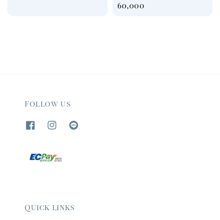
price
price
price
60,000
Follow us
Quick links