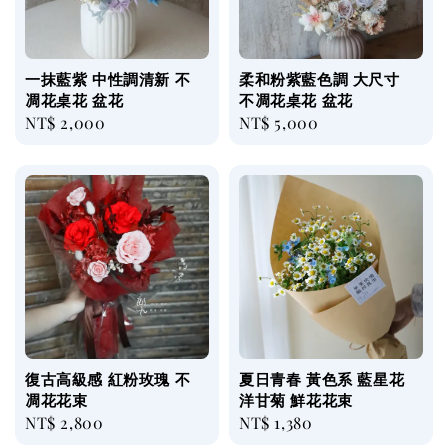
一抹藍紫 中性調清新 不
柔和粉紫藍色調 大尺寸
凋花桌花 盆花
不凋花桌花 盆花
Regular
NT$ 2,000
Regular
NT$ 5,000
price
price
復古高級感 紅粉玫瑰 不
夏日青春 黃色系 藍星花
凋花花束
洋甘菊 鮮花花束
Regular
NT$ 2,800
Regular
NT$ 1,380
price
price