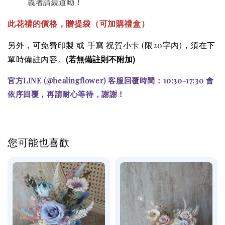
義者請繞道呦！
此花禮的價格
，贈提袋（可加購
禮盒）
另外，可免費印製 或 手寫
祝賀小卡
(限20字內)
，須在下
(若無備註則不附加)
單時備註內容。
官方LINE (@healingflower) 客服回覆時間：10:30-17:30 會
依序回覆，再請耐心等待，謝謝！
您可能也喜歡