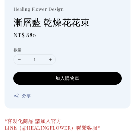
Healing Flower Design
漸層藍 乾燥花花束
Regular
NT$ 880
price
數量
加入購物車
分享
*客製化商品 請加入官方
LINE（@healingflower）聯繫客服*