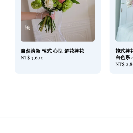
自然清新 韓式 心型 鮮花捧花
韓式捧花
白色系 
Regular
NT$ 3,600
Regular
NT$ 2,
price
price