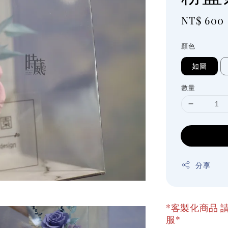
Regular
NT$ 600
price
顏色
如圖
數量
分享
*客製化商品 請
服*