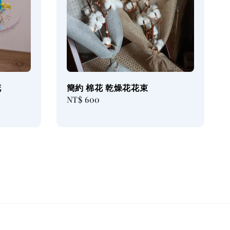
花
簡約 棉花 乾燥花花束
Regular
NT$ 600
price