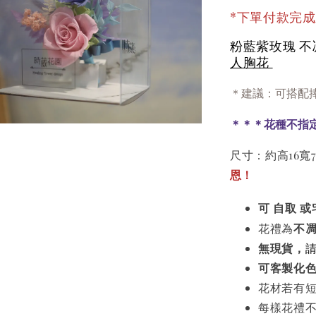
*下單付款完
粉藍紫玫瑰 
人胸花
＊建議：可搭配
＊＊＊花種不指
尺寸：約高16寬
恩！
可 自取 或
花禮為
不
無現貨，
可客製化
花材若有
每樣花禮