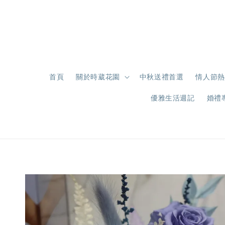
首頁
關於時葳花園
中秋送禮首選
情人節熱
優雅生活週記
婚禮