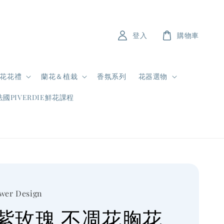
登入
購物車
花花禮
蘭花＆植栽
香氛系列
花器選物
法國PIVERDIE鮮花課程
ower Design
紫玫瑰 不凋花胸花