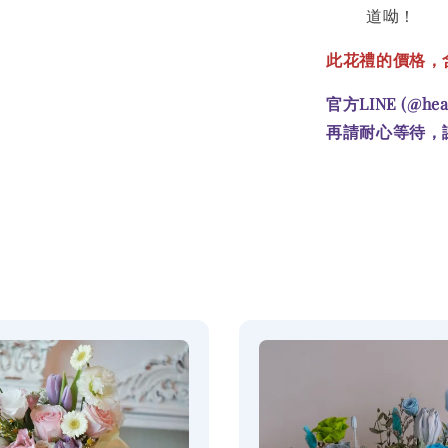
道呦！
此花禮的價格
，
官方LINE (@he
再請耐心等待，