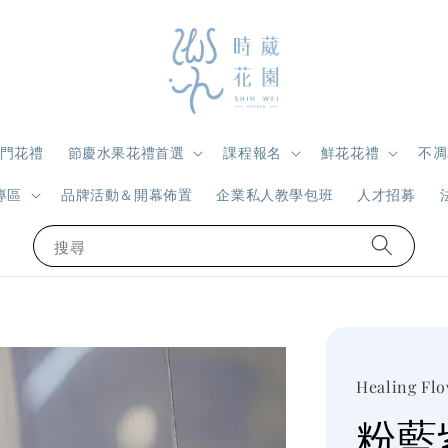
門花禮
節慶水果花禮首選
課程報名
鮮花花禮
不凋
專區
品牌活動＆開幕佈置
企業私人教學包班
人才招募
搜尋
Healing Fl
粉藍