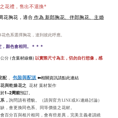
成之花禮，售出不退換*
不凋花胸花，適合
作為 新郎胸花、伴郎胸花、主婚
捧花色系選擇胸花，達到彼此呼應。
定，顏色會相同。＊＊＊
含葉材線條)
以實際尺寸為主，切勿自行想像，感
7公分
(
包裝與配送
⬅
相關資訊請點此連結
宅配
。
凋花與
乾燥花之
花材 葉材製作
請於
1~2周前
預訂。
色系
，
詢問請有禮貌。（請與官方LINE或IG連絡討論）
短缺，會更換同色系、同等價值之花材。
不會百分百與相片相同，會有些差異，完美主義者請繞