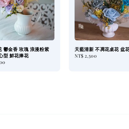
 鬱金香 玫瑰 浪漫粉紫
天藍清新 不凋花桌花 盆
心型 鮮花捧花
Regular
NT$ 2,500
800
price