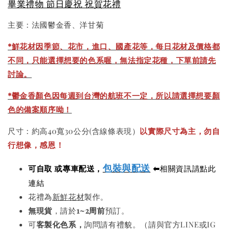
畢業禮物 節日慶祝 祝賀花禮
主要：法國鬱金香、洋甘菊
*
鮮花材因季節、花市，進口、國產花等，每日花材及價格都
不同，只能選擇想要的色系喔，無法指定花種，下單前請先
討論。
*鬱金香顏色因每週到台灣的航班不一定，所以請選擇想要顏
色的備案順序呦！
尺寸：約高40寬30公分(含線條表現）
以實際尺寸為主，勿自
行想像，感恩！
包裝與配送
可自取 或專車配送，
⬅
相關資訊請點此
連結
花禮為
新鮮花材
製作。
無現貨
，請於
1~2周前
預訂。
可
客製化色系，
詢問請有禮貌。（請與官方LINE或IG