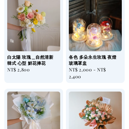
白太陽 玫瑰＿自然清新
各色 多朵永生玫瑰 夜燈
韓式 心型 鮮花捧花
玻璃罩盅
Regular
NT$ 2,800
Regular
NT$ 2,000
-
NT$
price
price
2,400