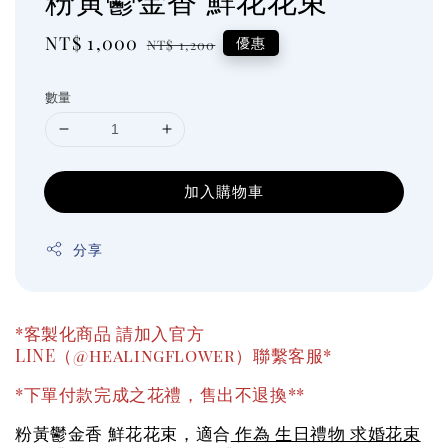
Sale
NT$ 1,000
Regular
優惠
NT$ 1,200
price
price
數量
加入購物車
分享
*客製化商品 請加入官方
LINE（@healingflower）聯繫客服*
*下單付款完成之花禮，售出不退換**
粉黃鬱金香 鮮花花束，適合
作為 生日禮物 求婚花束