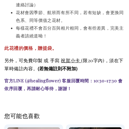
連絡討論）
花材會因季節、航班而有所不同，若有短缺，會更換同
色系、同等價值之花材。
每樣花禮不會百分百與相片相同，會有些差異，完美主
義者請繞道呦！
此花禮的價格
，贈提袋。
另外，可免費印製 或 手寫
祝賀小卡
(限20字內)
，須在下
(若無備註則不附加)
單時備註內容。
官方LINE (@healingflower) 客服回覆時間：10:30-17:30 會
依序回覆，再請耐心等待，謝謝！
您可能也喜歡