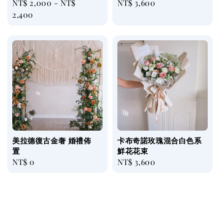
Regular
NT$ 2,000
-
NT$
Regular
NT$ 3,600
price
2,400
price
美拉德復古金奢 婚禮佈
卡布奇諾玫瑰混合白色系
置
鮮花花束
Regular
NT$ 0
Regular
NT$ 3,600
price
price