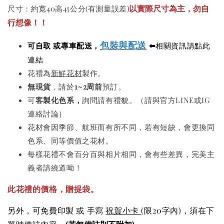
以實際尺寸為主，勿自
尺寸：約寬40高45公分(有測量誤差)
行想像！！
包裝與配送
可自取 或專車配送，
⬅
相關資訊請點此
連結
花禮為
新鮮花材
製作。
無現貨
，請於
1~2周前
預訂。
可
客製化色系，
詢問請有禮貌。（請與官方LINE或IG
連絡討論）
花材會因季節、航班而有所不同，若有短缺，會更換同
色系、同等價值之花材。
每樣花禮不會百分百與相片相同，會有些差異，完美主
義者請繞道呦！
此花禮的價格
，贈提袋。
另外，可免費印製 或 手寫
祝賀小卡
(限20字內)
，須在下