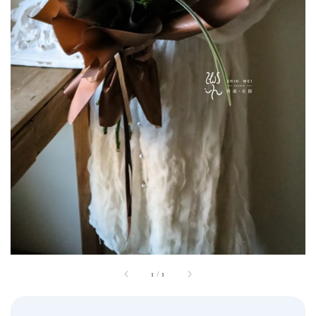
1
/
1