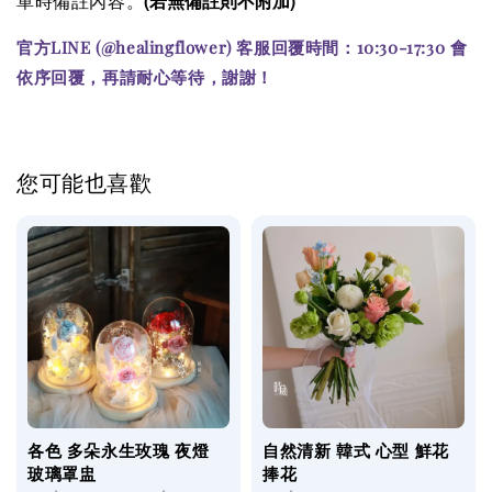
(若無備註則不附加)
單時備註內容。
官方LINE (@healingflower) 客服回覆時間：10:30-17:30 會
依序回覆，再請耐心等待，謝謝！
您可能也喜歡
各色 多朵永生玫瑰 夜燈
自然清新 韓式 心型 鮮花
玻璃罩盅
捧花