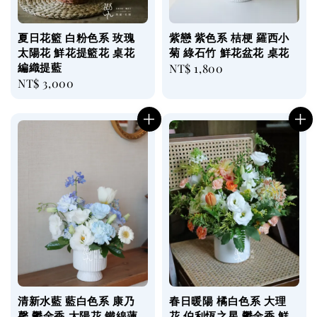
夏日花籃 白粉色系 玫瑰
紫戀 紫色系 桔梗 羅西小
太陽花 鮮花提籃花 桌花
菊 綠石竹 鮮花盆花 桌花
編織提藍
Regular
NT$ 1,800
Regular
NT$ 3,000
price
price
清新水藍 藍白色系 康乃
春日暖陽 橘白色系 大理
馨 鬱金香 太陽花 鐵線蓮
花 伯利恆之星 鬱金香 鮮