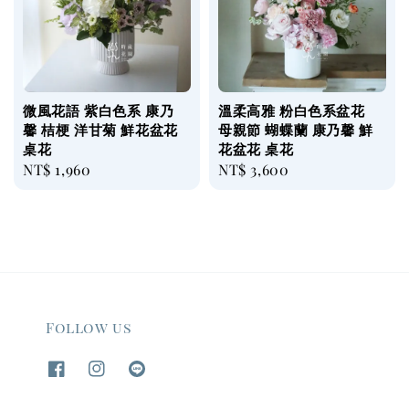
微風花語 紫白色系 康乃
溫柔高雅 粉白色系盆花
馨 桔梗 洋甘菊 鮮花盆花
母親節 蝴蝶蘭 康乃馨 鮮
桌花
花盆花 桌花
Regular
NT$ 1,960
Regular
NT$ 3,600
price
price
Follow us