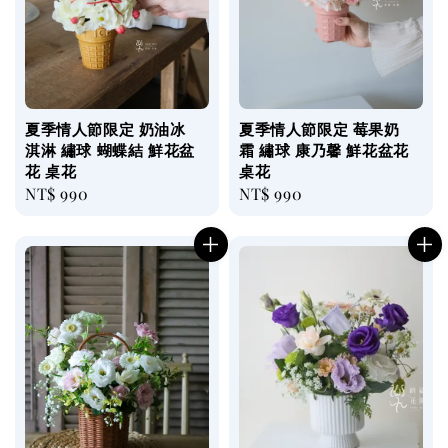
夏季情人節限定 奶油冰
夏季情人節限定 莓果奶
淇淋 繡球 蝴蝶結 鮮花盆
霜 繡球 康乃馨 鮮花盆花
花 桌花
桌花
Regular
NT$ 990
Regular
NT$ 990
price
price