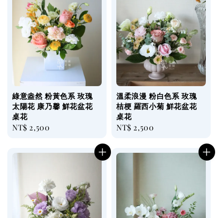
綠意盎然 粉黃色系 玫瑰
溫柔浪漫 粉白色系 玫瑰
太陽花 康乃馨 鮮花盆花
桔梗 羅西小菊 鮮花盆花
桌花
桌花
Regular
NT$ 2,500
Regular
NT$ 2,500
price
price