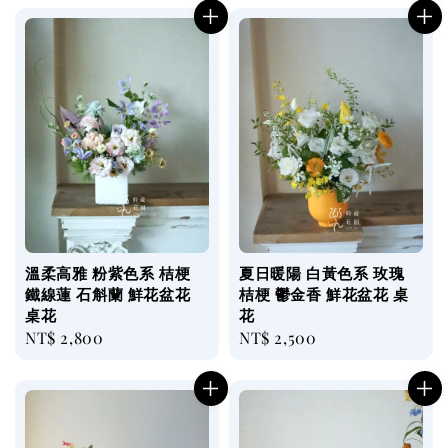
溫柔高雅 粉紫色系 桔梗
夏日暖陽 白黃色系 玫瑰
鐵線蓮 石斛蘭 鮮花盆花
桔梗 鬱金香 鮮花盆花 桌
桌花
花
Regular
NT$ 2,800
Regular
NT$ 2,500
price
price