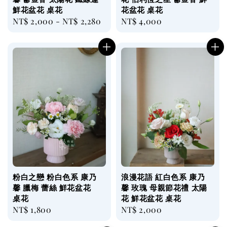
鮮花盆花 桌花
花盆花 桌花
Regular
NT$ 2,000
-
NT$ 2,280
Regular
NT$ 4,000
price
price
粉白之戀 粉白色系 康乃
浪漫花語 紅白色系 康乃
馨 臘梅 蕾絲 鮮花盆花
馨 玫瑰 母親節花禮 太陽
桌花
花 鮮花盆花 桌花
Regular
NT$ 1,800
Regular
NT$ 2,000
price
price