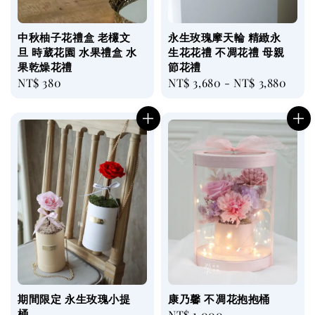
中秋柚子花禮盒 老欉文
永生玫瑰摩天輪 精緻永
旦 時葳花園 水果禮盒 水
生花花禮 不凋花禮 母親
果乾燥花禮
節花禮
Regular
NT$ 380
Regular
NT$ 3,680
-
NT$ 3,880
price
price
期間限定 永生玫瑰小提
康乃馨 不凋花抱抱桶
桶
Regular
NT$ 1,000