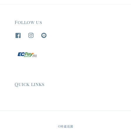
Follow us
Quick links
©時葳花園