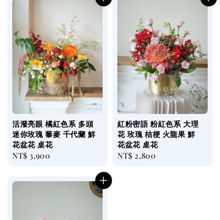
活潑亮眼 橘紅色系 多頭
紅粉密語 粉紅色系 大理
迷你玫瑰 藜麥 千代蘭 鮮
花 玫瑰 桔梗 火龍果 鮮
花盆花 桌花
花盆花 桌花
Regular
NT$ 3,900
Regular
NT$ 2,800
price
price