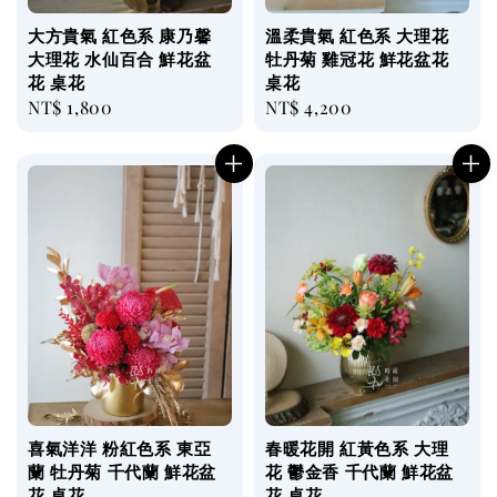
大方貴氣 紅色系 康乃馨
溫柔貴氣 紅色系 大理花
大理花 水仙百合 鮮花盆
牡丹菊 雞冠花 鮮花盆花
花 桌花
桌花
Regular
NT$ 1,800
Regular
NT$ 4,200
price
price
喜氣洋洋 粉紅色系 東亞
春暖花開 紅黃色系 大理
蘭 牡丹菊 千代蘭 鮮花盆
花 鬱金香 千代蘭 鮮花盆
花 桌花
花 桌花