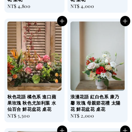
Regular
NT$ 4,800
Regular
NT$ 4,000
price
price
秋色花語 橘色系 進口蘋
浪漫花語 紅白色系 康乃
果玫瑰 秋色尤加利葉 水
馨 玫瑰 母親節花禮 太陽
仙百合 鮮花盆花 桌花
花 鮮花盆花 桌花
Regular
NT$ 5,500
Regular
NT$ 2,000
price
price