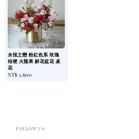
永恆之戀 粉紅色系 玫瑰
桔梗 火龍果 鮮花盆花 桌
花
Regular
NT$ 3,600
price
Follow us