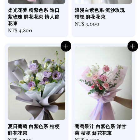
柔光花夢 粉紫色系 進口
浪漫白紫色系 流沙玫瑰
紫玫瑰 鮮花花束 情人節
桔梗 鮮花花束
花束
Regular
NT$ 3,000
Regular
NT$ 4,800
price
price
夏日葡萄 白紫色系 桔梗
葡萄果汁 白紫色系 洋甘
鮮花花束
菊 桔梗 鮮花花束
Regular
NT$ 2,500
Regular
NT$ 2,000