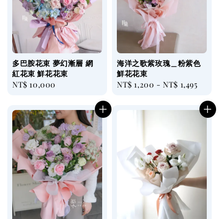
多巴胺花束 夢幻漸層 網
海洋之歌紫玫瑰＿粉紫色
紅花束 鮮花花束
鮮花花束
Regular
NT$ 10,000
Regular
NT$ 1,200
-
NT$ 1,495
price
price