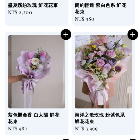
盛夏繽紛玫瑰 鮮花花束
簡約輕透 紫白色系 鮮花
花束
Regular
NT$ 2,200
Regular
NT$ 980
price
price
紫色鬱金香 白太陽 鮮花
海洋之歌玫瑰 粉紫色系
花束
鮮花花束
Regular
NT$ 980
Regular
NT$ 3,999
price
price