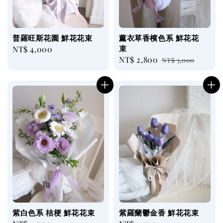
普羅旺斯花園 鮮花花束
薰衣草香檳色系 鮮花花
束
Regular
NT$ 4,000
Sale
NT$ 2,800
Regular
price
NT$ 3,000
price
price
紫白色系 桔梗 鮮花花束
紫羅蘭鬱金香 鮮花花束