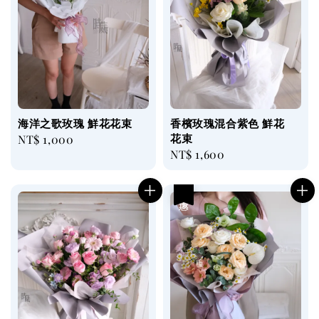
海洋之歌玫瑰 鮮花花束
香檳玫瑰混合紫色 鮮花
花束
Regular
NT$ 1,000
Regular
NT$ 1,600
price
price
優惠