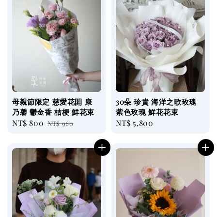
母親節限定 慈愛花開 康
30朵 珍貴 海洋之歌玫瑰
乃馨 鬱金香 桔梗 鮮花束
紫色玫瑰 鮮花花束
Sale
NT$ 800
Regular
Regular
NT$ 5,800
NT$ 960
price
price
price