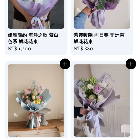
優雅簡約 海洋之歌 紫白
紫霞暖陽 向日葵 非洲菊
色系 鮮花花束
鮮花花束
Regular
NT$ 1,200
Regular
NT$ 880
price
price