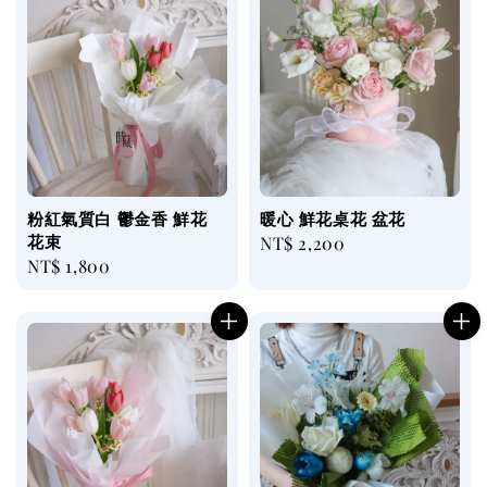
粉紅氣質白 鬱金香 鮮花
暖心 鮮花桌花 盆花
花束
Regular
NT$ 2,200
Regular
NT$ 1,800
price
price