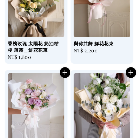
香檳玫瑰 太陽花 奶油桔
與你共舞 鮮花花束
梗 薄霧＿鮮花花束
Regular
NT$ 2,200
Regular
NT$ 1,800
price
price