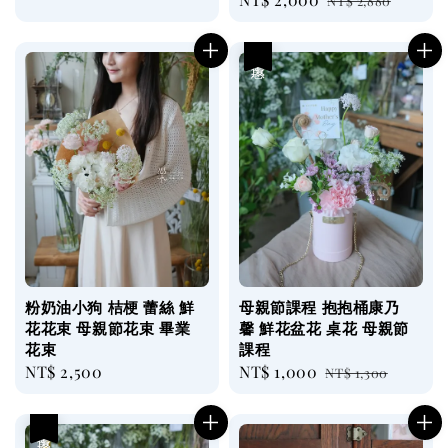
price
NT$ 2,880
price
price
優惠
粉奶油小狗 桔梗 蕾絲 鮮
母親節課程 抱抱桶康乃
花花束 母親節花束 畢業
馨 鮮花盆花 桌花 母親節
花束
課程
Regular
NT$ 2,500
Sale
NT$ 1,000
Regular
NT$ 1,300
price
price
price
優惠