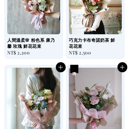
人間溫柔🌸 粉色系 康乃
巧克力卡布奇諾奶茶 鮮
馨 玫瑰 鮮花花束
花花束
Regular
NT$ 2,200
Regular
NT$ 2,500
price
price
優惠