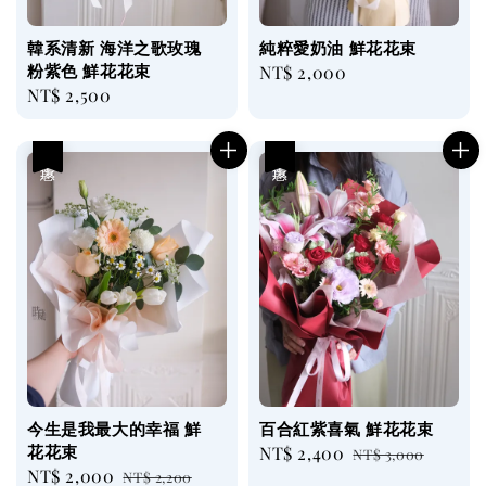
韓系清新 海洋之歌玫瑰
純粹愛奶油 鮮花花束
粉紫色 鮮花花束
Regular
NT$ 2,000
Regular
NT$ 2,500
price
price
優惠
優惠
今生是我最大的幸福 鮮
百合紅紫喜氣 鮮花花束
花花束
Sale
NT$ 2,400
Regular
NT$ 3,000
Sale
NT$ 2,000
Regular
NT$ 2,200
price
price