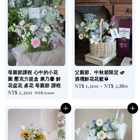
母親節課程 心中的小花
父親節、中秋節限定 🌿
園 壓克力提盒 康乃馨 鮮
酒禮鮮花花籃🥃
花盆花 桌花 母親節 課程
Regular
NT$ 1,200
-
NT$ 2,880
Sale
NT$ 2,200
Regular
NT$ 2,500
price
price
price