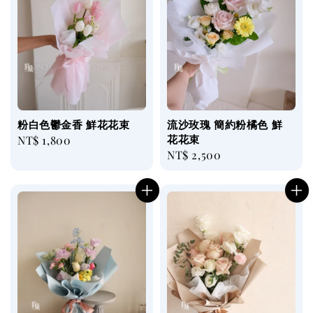
粉白色鬱金香 鮮花花束
流沙玫瑰 簡約粉橘色 鮮
花花束
Regular
NT$ 1,800
Regular
NT$ 2,500
price
price