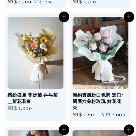
Sale
NT$ 2,200
Regular
Regular
NT$ 2,500
NT$ 2,500
price
price
price
繽紛盛夏 非洲菊 乒乓菊
簡約質感粉白色調 進口/
＿鮮花花束
國產六朵粉玫瑰 鮮花花
束
Regular
NT$ 2,000
Regular
NT$ 1,200
-
NT$ 2,000
price
price