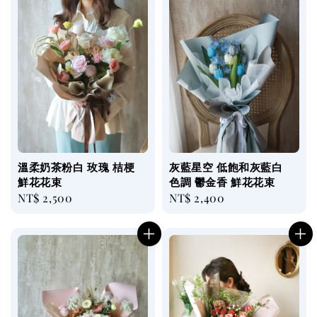
溫柔奶茶粉白 玫瑰 桔梗
灰藍星空 低飽和灰藍白
鮮花花束
色調 鬱金香 鮮花花束
Regular
NT$ 2,500
Regular
NT$ 2,400
price
price