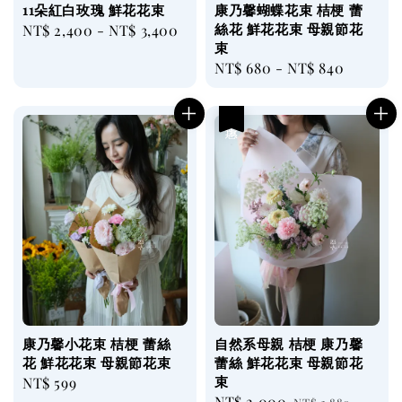
11朵紅白玫瑰 鮮花花束
康乃馨蝴蝶花束 桔梗 蕾
絲花 鮮花花束 母親節花
Regular
NT$ 2,400
-
NT$ 3,400
束
price
Regular
NT$ 680
-
NT$ 840
price
優惠
康乃馨小花束 桔梗 蕾絲
自然系母親 桔梗 康乃馨
花 鮮花花束 母親節花束
蕾絲 鮮花花束 母親節花
束
Regular
NT$ 599
Sale
NT$ 2,000
Regular