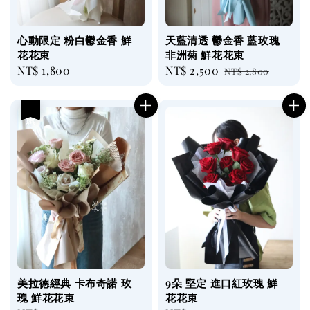
心動限定 粉白鬱金香 鮮
天藍清透 鬱金香 藍玫瑰
花花束
非洲菊 鮮花花束
Regular
NT$ 1,800
Sale
NT$ 2,500
Regular
NT$ 2,800
price
price
price
優惠
美拉德經典 卡布奇諾 玫
9朵 堅定 進口紅玫瑰 鮮
瑰 鮮花花束
花花束