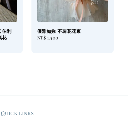
 伯利
優雅如妳 不凋花花束
桌花
Regular
NT$ 1,500
price
Quick links