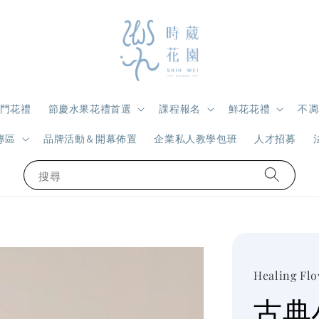
門花禮
節慶水果花禮首選
課程報名
鮮花花禮
不凋
專區
品牌活動＆開幕佈置
企業私人教學包班
人才招募
搜尋
Healing Fl
古典