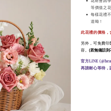
花材會因
等價值之
每樣花禮
道呦！
此花禮的價格，含
另外，可免費印製
(若無備註則
容。
官方LINE (@he
再請耐心等待，