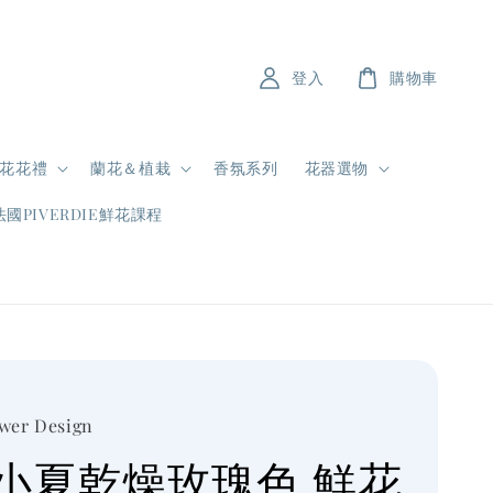
登入
購物車
花花禮
蘭花＆植栽
香氛系列
花器選物
法國PIVERDIE鮮花課程
ower Design
小夏乾燥玫瑰色 鮮花