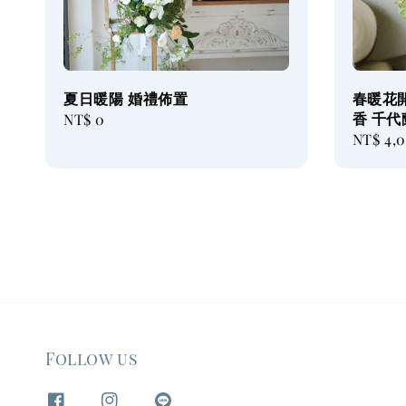
夏日暖陽 婚禮佈置
春暖花開
香 千代
Regular
NT$ 0
Regular
NT$ 4,
price
price
Follow us