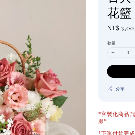
花籃
Regular
NT$ 3,00
price
數量
分享
*客製化商品 請
服*
*下單付款完成