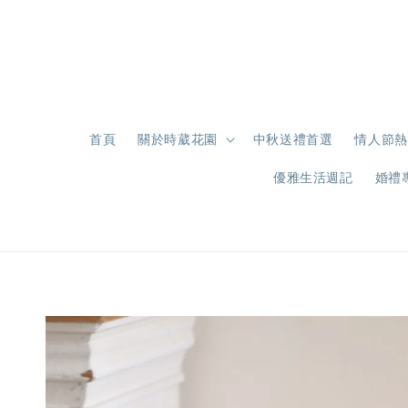
首頁
關於時葳花園
中秋送禮首選
情人節熱
優雅生活週記
婚禮