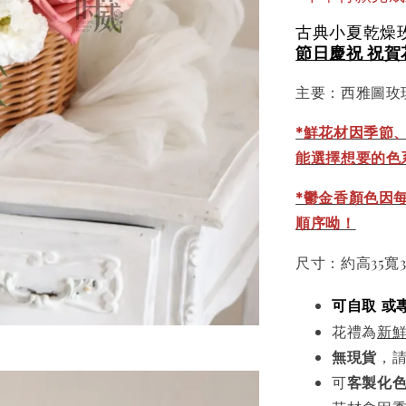
古典小夏乾燥
節日慶祝 祝賀
主要：西雅圖玫
*
鮮花材因季節
能選擇想要的色
*鬱金香顏色因
順序呦！
尺寸：約高35寬
可自取 或
花禮為
新
無現貨
，
可
客製化