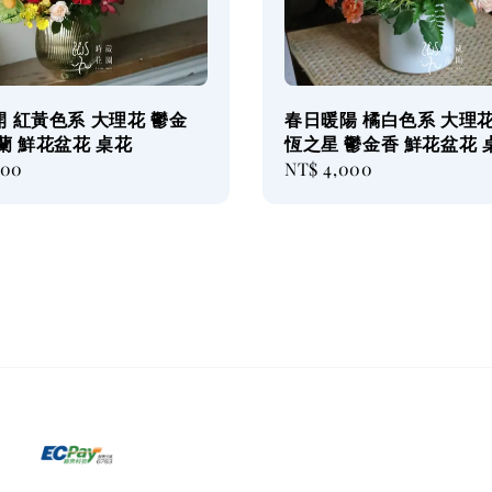
 紅黃色系 大理花 鬱金
春日暖陽 橘白色系 大理花
蘭 鮮花盆花 桌花
恆之星 鬱金香 鮮花盆花 
000
Regular
NT$ 4,000
price