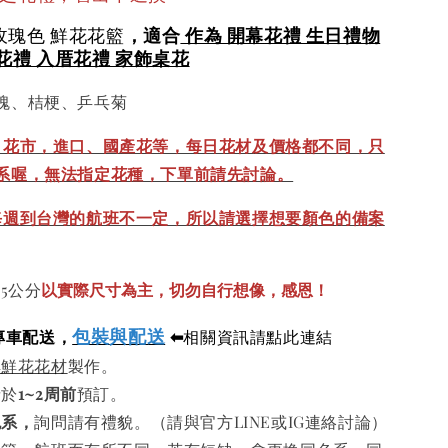
玫瑰色 鮮花花籃
，適合
作為 開幕
花禮 生日禮物
花禮 入厝花禮 家飾桌花
瑰、桔梗、乒乓菊
、花市，進口、國產花等，每日花材及價格都不同，只
系喔，無法指定花種，下單前請先討論。
每週到台灣的航班不一定，所以請選擇想要顏色的備案
以實際尺寸為主，切勿自行想像，感恩！
35公分
包裝與配送
專車配送，
⬅
相關資訊請點此連結
鮮鮮花花材
製作。
請於
1~2周前
預訂。
色系，
詢問請有禮貌。（請與官方LINE或IG連絡討論）