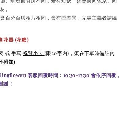
季節、航班而有所不同，若有短缺，會更換同色系、同
花材。
不會百分百與相片相同，會有些差異，完美主義者請繞
花器 (花籃)
 或 手寫
祝賀小卡
(限20字內)，須在下單時備註內
不附加)
alingflower) 客服回覆時間：10:30-17:30 會依序回覆，
謝謝！