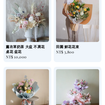
薰衣草奶茶 大盆 不凋花
田園 鮮花花束
桌花 盆花
Regular
NT$ 3,800
Regular
NT$ 10,000
price
price