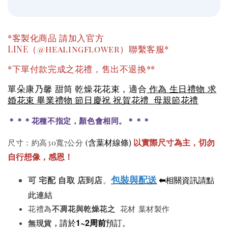
*客製化商品 請加入官方
LINE（@healingflower）聯繫客服*
*下單付款完成之花禮，售出不退換**
單朵康乃馨 甜筒 乾燥花花束，適合
作為 生日禮物 求
婚花束 畢業禮物 節日慶祝 祝賀花禮 母親節花禮
＊＊＊花種不指定，顏色會相同。＊＊＊
含葉材線條)
以實際尺寸為主，切勿
尺寸：約高30寬7公分
(
自行想像，感恩！
包裝與配送
⬅
相關資訊請點
可
宅配 自取 店到店
。
此連結
花禮為
不凋花與
乾燥花之
花材 葉材製作
請於
1~2周前
預訂。
無現貨，