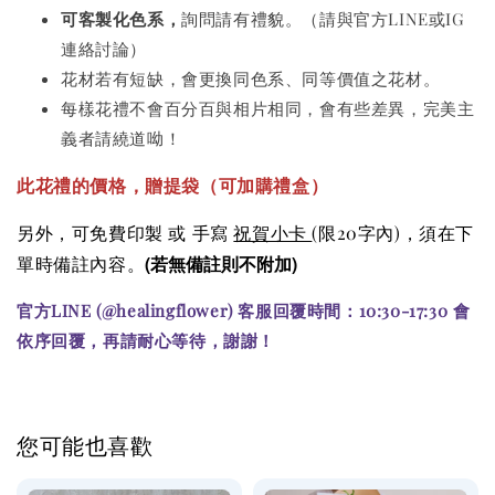
可客製化色系
，
詢問請有禮貌。（請與官方LINE或IG
連絡討論）
花材若有短缺，會更換同色系、同等價值之花材。
每樣花禮不會百分百與相片相同，會有些差異，完美主
義者請繞道呦！
此花禮的價格
，贈提袋（可加購
禮盒）
另外，可免費印製 或 手寫
祝賀小卡
(限20字內)
，須在下
(若無備註則不附加)
單時備註內容。
官方LINE (@healingflower) 客服回覆時間：10:30-17:30 會
依序回覆，再請耐心等待，謝謝！
您可能也喜歡