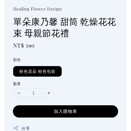
Healing Flower Design
單朵康乃馨 甜筒 乾燥花花
束 母親節花禮
Regular
NT$ 390
price
顏色
粉色花朵 粉色包裝
數量
加入購物車
分享