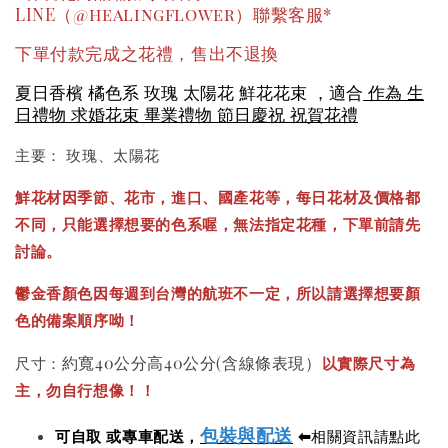
LINE（@healingflower）聯繫客服*
下單付款完成之花禮，售出不退換
夏日香檳 橘色系 玫瑰 太陽花 鮮花花束 ，適合
作為 生
日禮物 求婚花束 畢業禮物 節日慶祝 祝賀花禮
主要： 玫瑰、太陽花
鮮花材因季節、花市，進口、國產花等，每日花材及價格都
不同，只能選擇想要的色系喔，無法指定花種，下單前請先
討論。
鬱金香顏色因每週到台灣的航班不一定，所以請選擇想要顏
色的備案順序呦！
約寬40公分高40公分(含線條表現）
尺寸：
以實際尺寸為
主，勿自行想像！！
包裝與配送
可自取 或專車配送，
⬅
相關資訊請點此