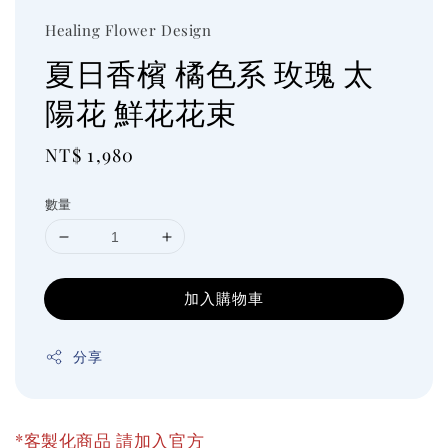
Healing Flower Design
夏日香檳 橘色系 玫瑰 太
陽花 鮮花花束
Regular
NT$ 1,980
price
數量
加入購物車
分享
*客製化商品 請加入官方