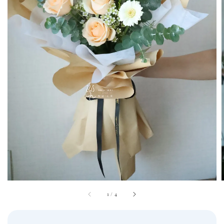
1
/
4