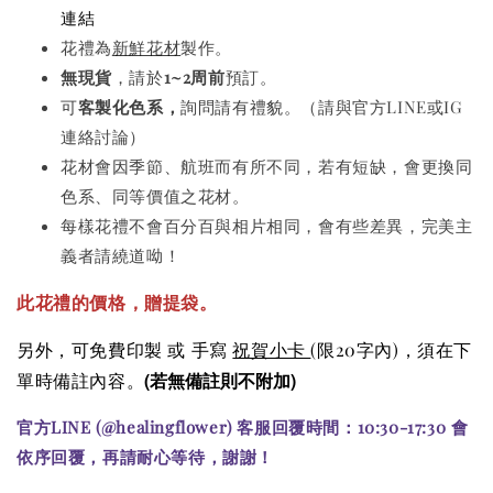
連結
花禮為
新鮮花材
製作。
無現貨
，請於
1~2周前
預訂。
可
客製化色系，
詢問請有禮貌。（請與官方LINE或IG
連絡討論）
花材會因季節、航班而有所不同，若有短缺，會更換同
色系、同等價值之花材。
每樣花禮不會百分百與相片相同，會有些差異，完美主
義者請繞道呦！
此花禮的價格
，贈提袋。
另外，可免費印製 或 手寫
祝賀小卡
(限20字內)
，須在下
(若無備註則不附加)
單時備註內容。
官方LINE (@healingflower) 客服回覆時間：10:30-17:30 會
依序回覆，再請耐心等待，謝謝！