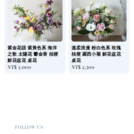
紫金花語 紫黃色系 海洋
溫柔浪漫 粉白色系 玫瑰
之歌 太陽花 鬱金香 桔梗
桔梗 羅西小菊 鮮花盆花
鮮花盆花 桌花
桌花
Regular
NT$ 3,000
Regular
NT$ 2,500
price
price
Follow us