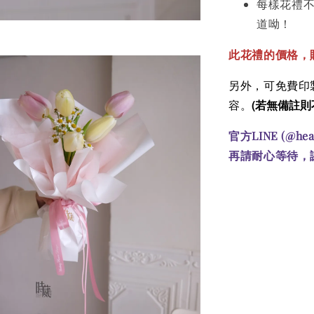
每樣花禮
道呦！
此花禮的價格
，
另外，可免費印製
(若無備註則
容。
官方LINE (@he
再請耐心等待，