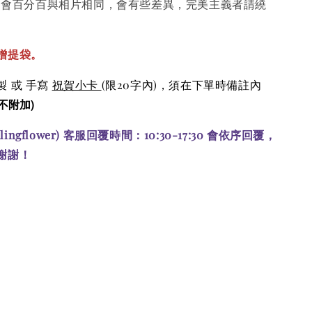
不會百分百與相片相同，會有些差異，完美主義者請繞
贈提袋。
 或 手寫
祝賀小卡
(限20字內)
，須在下單時備註內
不附加)
alingflower) 客服回覆時間：10:30-17:30 會依序回覆，
謝謝！