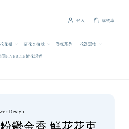
登入
購物車
花花禮
蘭花＆植栽
香氛系列
花器選物
法國PIVERDIE鮮花課程
ower Design
 粉鬱金香 鮮花花束