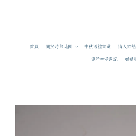
首頁
關於時葳花園
中秋送禮首選
情人節熱
優雅生活週記
婚禮