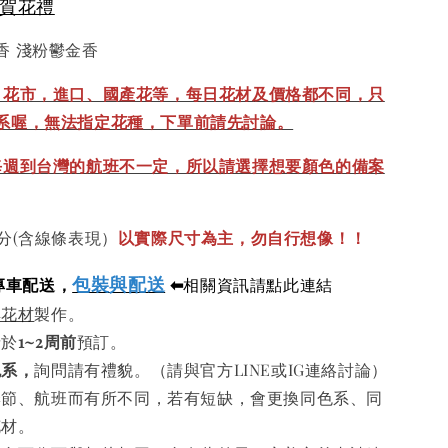
祝賀花禮
香 淺粉鬱金香
、花市，進口、國產花等，每日花材及價格都不同，只
系喔，無法指定花種，下單前請先討論。
每週到台灣的航班不一定，所以請選擇想要顏色的備案
分(含線條表現）
以實際尺寸為主，勿自行想像！！
包裝與配送
專車配送，
⬅
相關資訊請點此連結
鮮花材
製作。
請於
1~2周前
預訂。
色系，
詢問請有禮貌。（請與官方LINE或IG連絡討論）
季節、航班而有所不同，若有短缺，會更換同色系、同
花材。