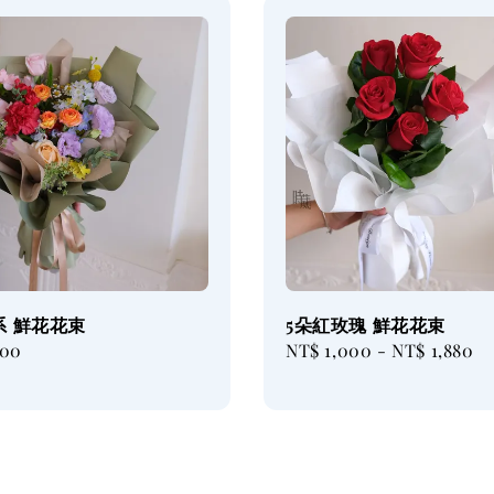
系 鮮花花束
5朵紅玫瑰 鮮花花束
000
Regular
NT$ 1,000
-
NT$ 1,880
price