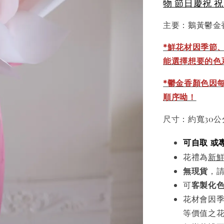
物 節日慶祝 
主要：鵝黃鬱金
*
鮮花材因季節
能選擇想要的色
*鬱金香顏色因
順序呦！
尺寸：約寬30公
可自取 或
花禮為
新
無現貨
，
可
客製化
花材會因
等價值之