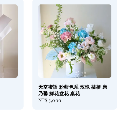
天空蜜語 粉藍色系 玫瑰 桔梗 康
乃馨 鮮花盆花 桌花
Regular
NT$ 5,000
price