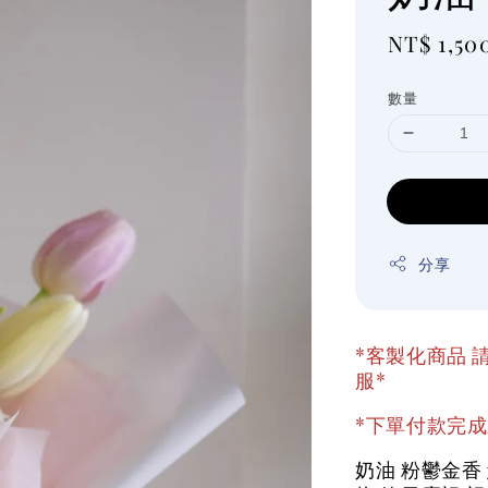
Regular
NT$ 1,50
price
數量
分享
*客製化商品 請
服*
*下單付款完成
奶油 粉鬱金香