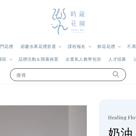
門花禮
節慶水果花禮首選
課程報名
鮮花花禮
不凋
專區
品牌活動＆開幕佈置
企業私人教學包班
人才招募
搜尋
Healing Fl
奶油