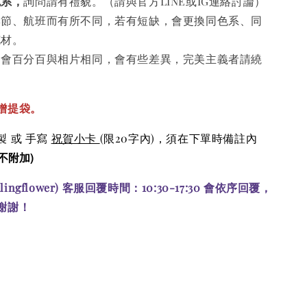
色系，
詢問請有禮貌。（請與官方LINE或IG連絡討論）
季節、航班而有所不同，若有短缺，會更換同色系、同
花材。
不會百分百與相片相同，會有些差異，完美主義者請繞
贈提袋。
 或 手寫
祝賀小卡
(限20字內)
，須在下單時備註內
不附加)
alingflower) 客服回覆時間：10:30-17:30 會依序回覆，
謝謝！