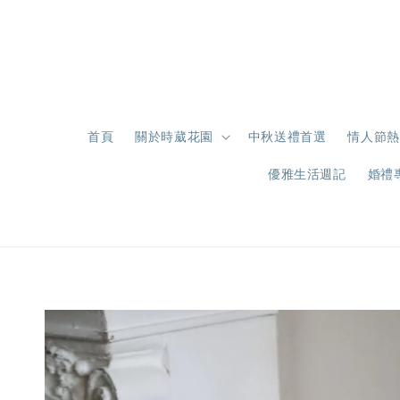
首頁
關於時葳花園
中秋送禮首選
情人節熱
優雅生活週記
婚禮