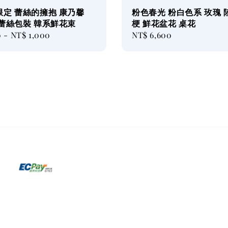
限定 蕾絲的擁抱 康乃馨
粉色春光 粉白色系 玫瑰 
 蕾絲包裝 韓系鮮花束
梗 鮮花盆花 桌花
0
-
NT$ 1,000
Regular
NT$ 6,600
price