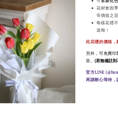
可
客製化
花材會因
等價值之
每樣花禮
道呦！
此花禮的價格
，
另外，可免費印製
(若無備註則
容。
官方LINE (@he
再請耐心等待，