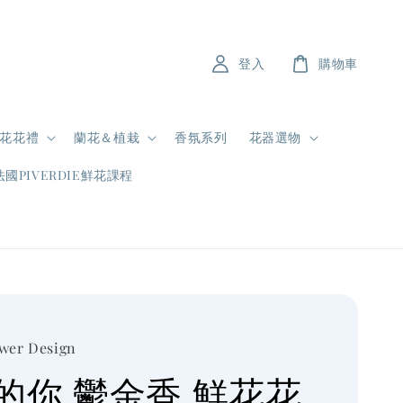
登入
購物車
花花禮
蘭花＆植栽
香氛系列
花器選物
法國PIVERDIE鮮花課程
ower Design
的你 鬱金香 鮮花花