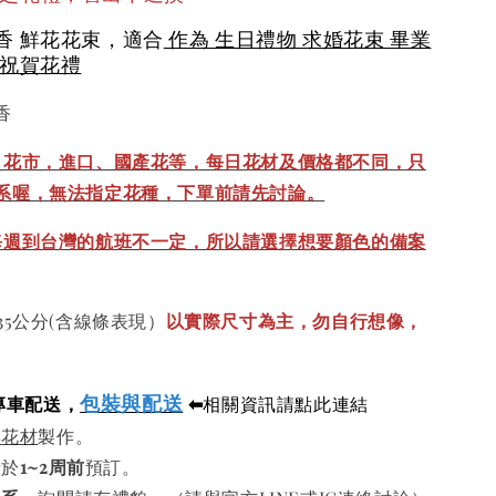
香 鮮花花束，適合
作為 生日禮物 求婚花束 畢業
 祝賀花禮
香
、花市，進口、國產花等，每日花材及價格都不同，只
系喔，無法指定花種，下單前請先討論。
每週到台灣的航班不一定，所以請選擇想要顏色的備案
35公分(含線條表現）
以實際尺寸為主，勿自行想像，
包裝與配送
專車配送，
⬅
相關資訊請點此連結
鮮花材
製作。
請於
1~2周前
預訂。