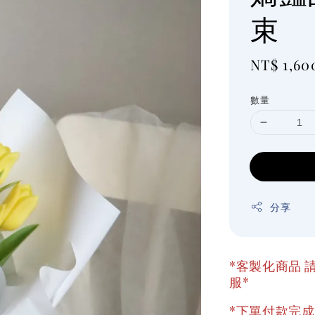
束
Regular
NT$ 1,60
price
數量
分享
*客製化商品 請
服*
*下單付款完成