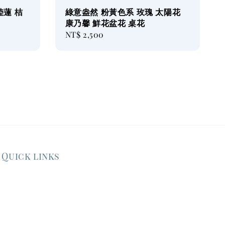
陸蓮 桔
綠意盎然 粉黃色系 玫瑰 太陽花
康乃馨 鮮花盆花 桌花
Regular
NT$ 2,500
price
Quick links