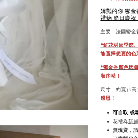
嬌豔的你 鬱金
禮物 節日慶祝
主要：法國鬱金
*
鮮花材因季節
能選擇想要的色
*鬱金香顏色因
順序呦！
尺寸：約寬30高
感恩！
可自取 或
花禮為
新
無現貨
，