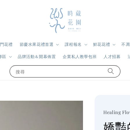
門花禮
節慶水果花禮首選
課程報名
鮮花花禮
不凋
專區
品牌活動＆開幕佈置
企業私人教學包班
人才招募
搜尋
Healing Fl
嬌豔