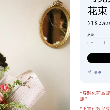
花束
Regular
NT$ 2,50
price
數量
分享
*客製化商品 請
服*
*下單付款完