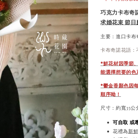
巧克力卡布奇
求婚花束 節日
主要：進口卡布
卡布奇諾花語：
*
鮮花材因季節
能選擇想要的色
*鬱金香顏色因
順序呦！
尺寸：約寬35公
可自取 或
花禮為
新