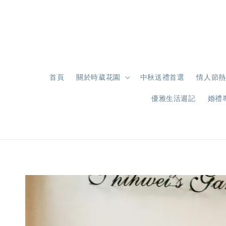
首頁
關於時葳花園
中秋送禮首選
情人節熱
優雅生活週記
婚禮