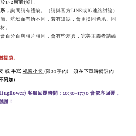
請於
1~2周前
預訂。
色系，
詢問請有禮貌。（請與官方LINE或IG連絡討論）
季節、航班而有所不同，若有短缺，會更換同色系、同
花材。
不會百分百與相片相同，會有些差異，完美主義者請繞
贈提袋。
 或 手寫
祝賀小卡
(限20字內)，須在下單時備註內
不附加)
alingflower) 客服回覆時間：10:30-17:30 會依序回覆，
謝謝！