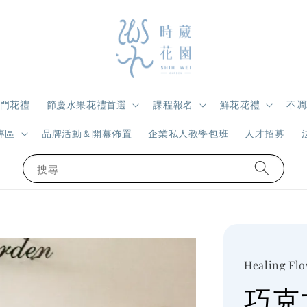
門花禮
節慶水果花禮首選
課程報名
鮮花花禮
不凋
專區
品牌活動＆開幕佈置
企業私人教學包班
人才招募
搜尋
Healing Fl
巧克