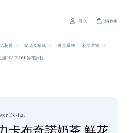
登入
購物車
花花禮
蘭花＆植栽
香氛系列
花器選物
法國PIVERDIE鮮花課程
ower Design
力卡布奇諾奶茶 鮮花