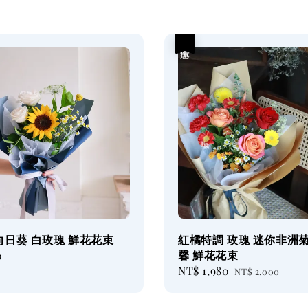
優惠
向日葵 白玫瑰 鮮花花束
紅橘特調 玫瑰 迷你非洲菊
馨 鮮花花束
0
Sale
NT$ 1,980
Regular
NT$ 2,000
price
price