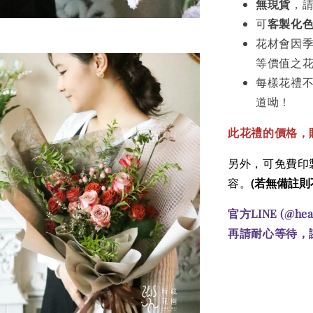
無現貨
，
可
客製化
花材會因
等價值之
每樣花禮
道呦！
此花禮的價格
，
另外，可免費印製
(若無備註則
容。
官方LINE (@he
再請耐心等待，