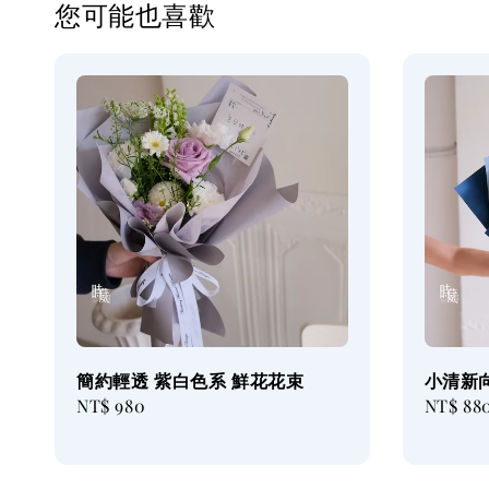
您可能也喜歡
簡約輕透 紫白色系 鮮花花束
小清新
Regular
NT$ 980
Regular
NT$ 88
price
price