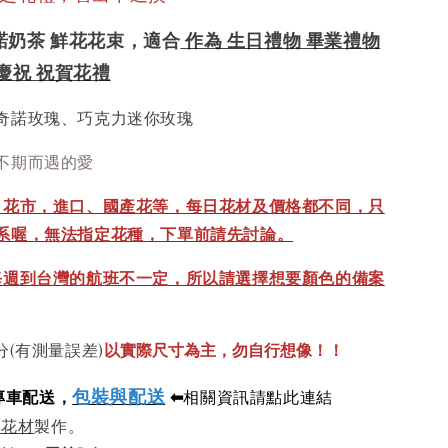
諾奶茶 鮮花花束
，適合
作為 生日禮物 畢業禮物
慶祝 祝賀花禮
奇諾玫瑰、巧克力迷你玫瑰
不期而遇的愛
、花市，進口、國產花等，每日花材及價格都不同，只
系喔，無法指定花種，下單前請先討論。
每週到台灣的航班不一定，所以請選擇想要顏色的備案
以實際尺寸為主，勿自行想像！！
分(有測量誤差)
包裝與配送
專車配送，
⬅
相關資訊請點此連結
鮮花材
製作。