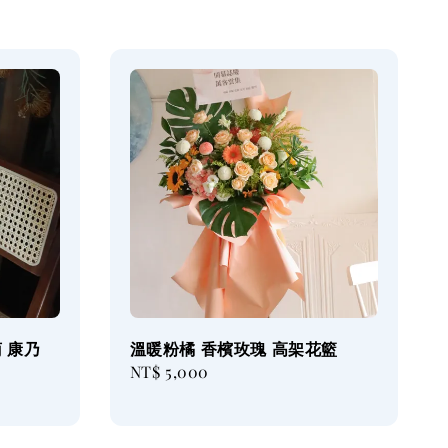
 康乃
溫暖粉橘 香檳玫瑰 高架花籃
Regular
NT$ 5,000
price