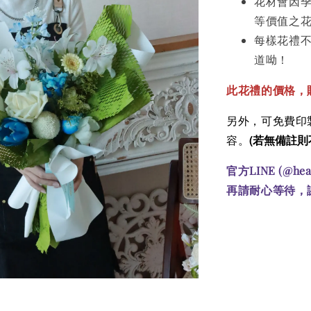
花材會因
等價值之
每樣花禮
道呦！
此花禮的價格
，
另外，可免費印製
(若無備註則
容。
官方LINE (@he
再請耐心等待，