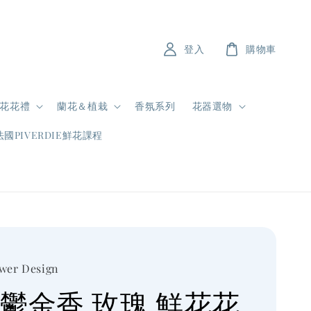
登入
購物車
花花禮
蘭花＆植栽
香氛系列
花器選物
法國PIVERDIE鮮花課程
ower Design
 鬱金香 玫瑰 鮮花花