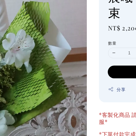
束
Regular
NT$ 2,20
price
數量
分享
*客製化商品 請
服*
*下單付款完成