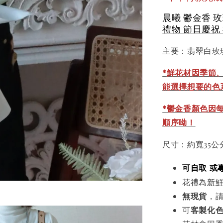
晨曦 鬱金香 
禮物 節日慶祝
主要：翡翠白玫
*
鮮花材因季節
能選擇想要的色
*鬱金香顏色因
順序呦！
尺寸：約寬35公
可自取 或
花禮為
新
無現貨
，
可
客製化