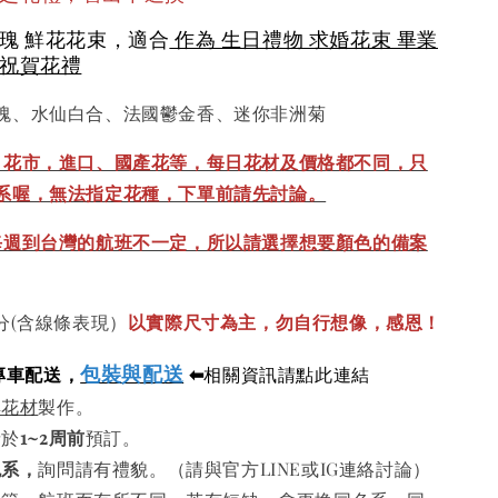
玫瑰 鮮花花束，適合
作為 生日禮物 求婚花束 畢業
 祝賀花禮
瑰、水仙白合、法國鬱金香、迷你非洲菊
、花市，進口、國產花等，每日花材及價格都不同，只
系喔，無法指定花種，下單前請先討論。
每週到台灣的航班不一定，所以請選擇想要顏色的備案
分(含線條表現）
以實際尺寸為主，勿自行想像，感恩！
包裝與配送
專車配送，
⬅
相關資訊請點此連結
鮮花材
製作。
請於
1~2周前
預訂。
色系，
詢問請有禮貌。（請與官方LINE或IG連絡討論）