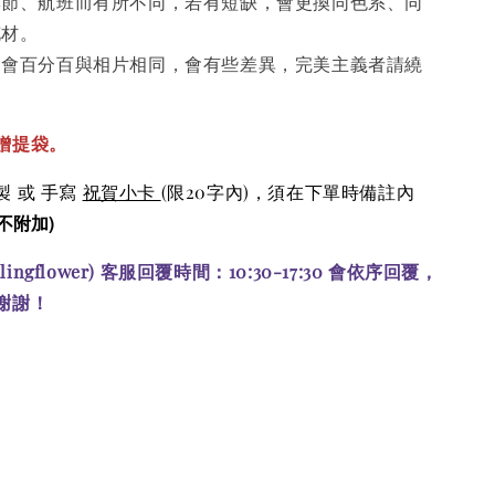
季節、航班而有所不同，若有短缺，會更換同色系、同
花材。
不會百分百與相片相同，會有些差異，完美主義者請繞
贈提袋。
 或 手寫
祝賀小卡
(限20字內)
，須在下單時備註內
不附加)
alingflower) 客服回覆時間：10:30-17:30 會依序回覆，
謝謝！