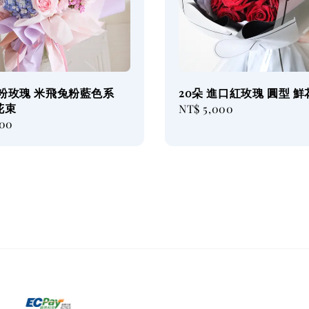
 粉玫瑰 米飛兔粉藍色系
20朵 進口紅玫瑰 圓型 
花束
Regular
NT$ 5,000
800
price