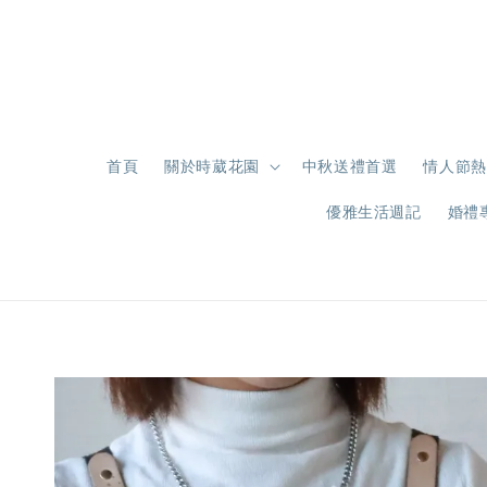
首頁
關於時葳花園
中秋送禮首選
情人節熱
優雅生活週記
婚禮