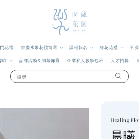
門花禮
節慶水果花禮首選
課程報名
鮮花花禮
不凋
專區
品牌活動＆開幕佈置
企業私人教學包班
人才招募
搜尋
Healing Fl
晨曦