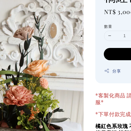
Regular
NT$ 3,00
price
數量
分享
*客製化商品 請
服*
*下單付款完成
橘紅色系玫瑰 