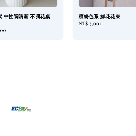
紫 中性調清新 不凋花桌
繽紛色系 鮮花花束
Regular
NT$ 3,000
000
price