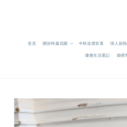
首頁
關於時葳花園
中秋送禮首選
情人節熱
優雅生活週記
婚禮