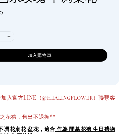
0
加入購物車
加入官方LINE（@healingflower）聯繫客
之花禮，售出不退換**
不凋花桌花 盆花，適合
作為 開幕
花禮 生日禮物