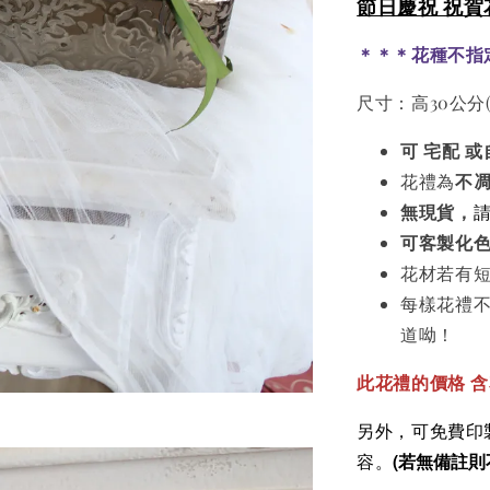
節日慶祝 祝賀
＊＊＊花種不指
尺寸：高30公分
可
宅配 
花禮為
不
無現貨，
可客製化
花材若有
每樣花禮
道呦！
此花禮的價格
含
另外，可免費印製
(若無備註則
容。