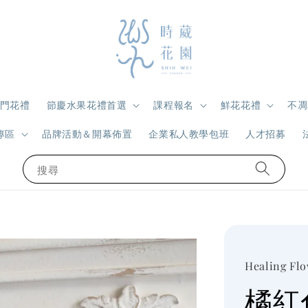
門花禮
節慶水果花禮首選
課程報名
鮮花花禮
不凋
專區
品牌活動＆開幕佈置
企業私人教學包班
人才招募
搜尋
Healing Fl
橘紅