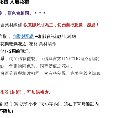
花禮 入厝花禮
定，顏色會相同。＊＊＊
以實際尺寸為主，切勿自行想像，感恩！
(含葉材線條)
包裝與配送
⬅
相關資訊請點此連結
或自取
。
凋花與
乾燥花之
花材 葉材製作
請於
1~2周前
預訂。
色系
，
詢問請有禮貌。（請與官方LINE或IG連絡討論）
短缺，會更換同色系、同等價值之花材。
不會百分百與相片相同，會有些差異，完美主義者請繞
花器 (花籃) ，
可加購
禮盒。
 或 手寫
祝賀小卡
(限20字內)
，須在下單時備註內
不附加)