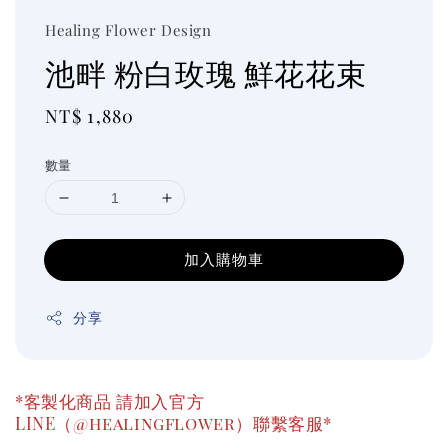
Healing Flower Design
池畔 粉白玫瑰 鮮花花束
Regular
NT$ 1,880
price
數量
加入購物車
分享
*客製化商品 請加入官方
LINE（@healingflower）聯繫客服*