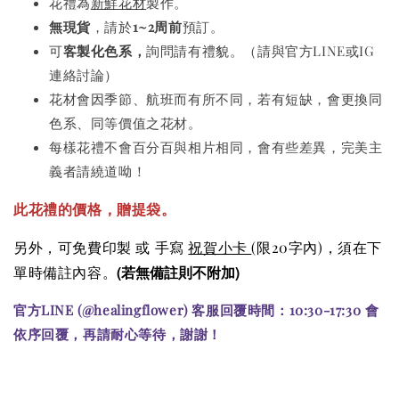
花禮為
新鮮花材
製作。
無現貨
，請於
1~2周前
預訂。
可
客製化色系，
詢問請有禮貌。（請與官方LINE或IG
連絡討論）
花材會因季節、航班而有所不同，若有短缺，會更換同
色系、同等價值之花材。
每樣花禮不會百分百與相片相同，會有些差異，完美主
義者請繞道呦！
此花禮的價格
，贈提袋。
另外，可免費印製 或 手寫
祝賀小卡
(限20字內)
，須在下
(若無備註則不附加)
單時備註內容。
官方LINE (@healingflower) 客服回覆時間：10:30-17:30 會
依序回覆，再請耐心等待，謝謝！