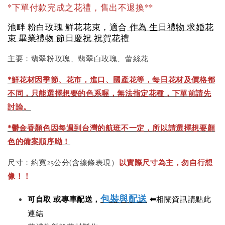
*下單付款完成之花禮，售出不退換**
池畔 粉白玫瑰 鮮花花束，適合
作為 生日禮物 求婚花
束 畢業禮物 節日慶祝 祝賀花禮
主要：翡翠粉玫瑰、翡翠白玫瑰、蕾絲花
*
鮮花材因季節、花市，進口、國產花等，每日花材及價格都
不同，只能選擇想要的色系喔，無法指定花種，下單前請先
討論。
*鬱金香顏色因每週到台灣的航班不一定，所以請選擇想要顏
色的備案順序呦！
尺寸：約寬25公分(含線條表現）
以實際尺寸為主，勿自行想
像！！
包裝與配送
可自取 或專車配送，
⬅
相關資訊請點此
連結