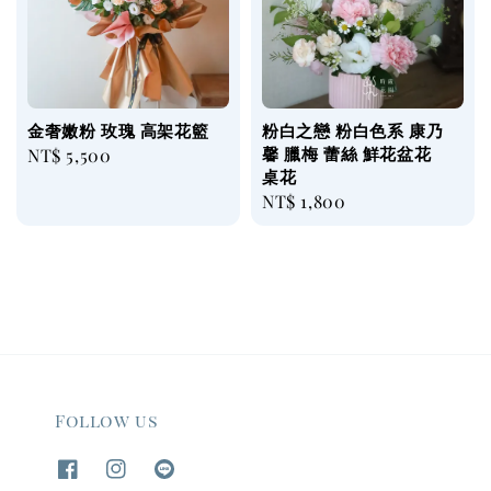
金奢嫩粉 玫瑰 高架花籃
粉白之戀 粉白色系 康乃
馨 臘梅 蕾絲 鮮花盆花
Regular
NT$ 5,500
桌花
price
Regular
NT$ 1,800
price
Follow us