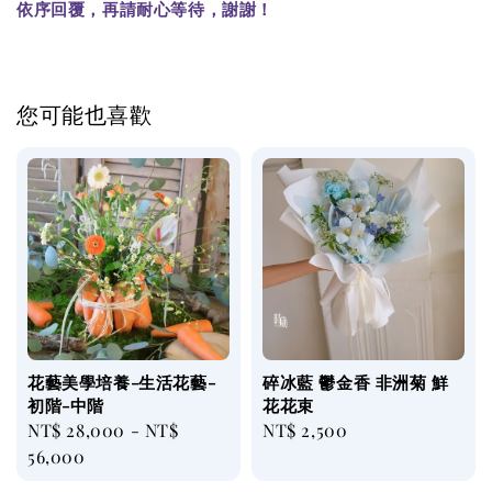
依序回覆，再請耐心等待，謝謝！
您可能也喜歡
花藝美學培養-生活花藝-
碎冰藍 鬱金香 非洲菊 鮮
初階-中階
花花束
Regular
NT$ 28,000
-
NT$
Regular
NT$ 2,500
price
56,000
price