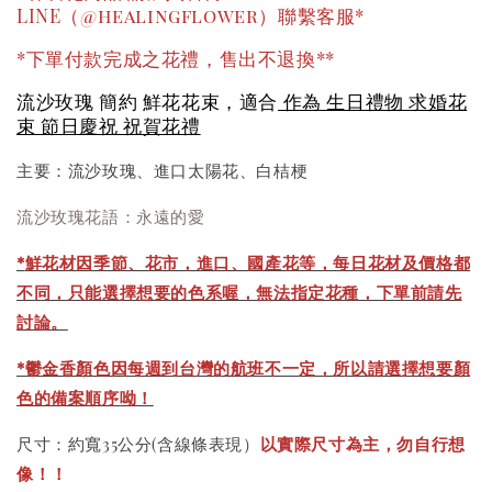
LINE（@healingflower）聯繫客服*
*下單付款完成之花禮，售出不退換**
流沙玫瑰 簡約 鮮花花束，適合
作為 生日禮物 求婚花
束 節日慶祝 祝賀花禮
主要：流沙玫瑰、進口太陽花、白桔梗
流沙玫瑰花語：永遠的愛
*
鮮花材因季節、花市，進口、國產花等，每日花材及價格都
不同，只能選擇想要的色系喔，無法指定花種，下單前請先
討論。
*鬱金香顏色因每週到台灣的航班不一定，所以請選擇想要顏
色的備案順序呦！
尺寸：約寬35公分(含線條表現）
以實際尺寸為主，勿自行想
像！！