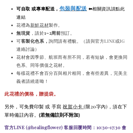
包裝與配送
可自取 或專車配送，
⬅
相關資訊請點此
連結
花禮為
新鮮花材
製作。
無現貨
，請於
1~2周前
預訂。
可
客製化色系，
詢問請有禮貌。（請與官方LINE或IG
連絡討論）
花材會因季節、航班而有所不同，若有短缺，會更換同
色系、同等價值之花材。
每樣花禮不會百分百與相片相同，會有些差異，完美主
義者請繞道呦！
此花禮的價格
，贈提袋。
另外，可免費印製 或 手寫
祝賀小卡
(限20字內)
，須在下
(若無備註則不附加)
單時備註內容。
官方LINE (@healingflower) 客服回覆時間：10:30-17:30 會