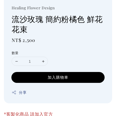
Healing Flower Design
流沙玫瑰 簡約粉橘色 鮮花
花束
Regular
NT$ 2,500
price
數量
加入購物車
分享
*客製化商品 請加入官方