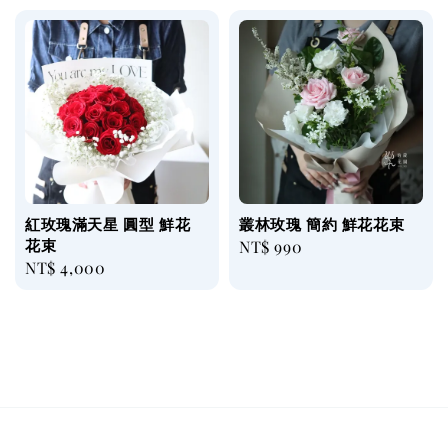
紅玫瑰滿天星 圓型 鮮花
叢林玫瑰 簡約 鮮花花束
花束
Regular
NT$ 990
Regular
NT$ 4,000
price
price