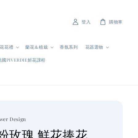
登入
購物車
花花禮
蘭花＆植栽
香氛系列
花器選物
法國PIVERDIE鮮花課程
ower Design
粉玫瑰 鮮花捧花