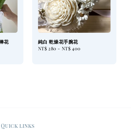
花捧花
純白 乾燥花手腕花
Regular
NT$ 280
-
NT$ 400
price
Quick links