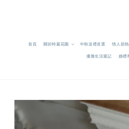
首頁
關於時葳花園
中秋送禮首選
情人節熱
優雅生活週記
婚禮