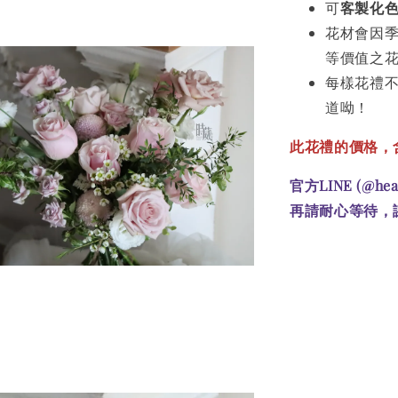
可
客製化
花材會因
等價值之
每樣花禮
道呦！
此花禮的價格
，
官方LINE (@he
再請耐心等待，