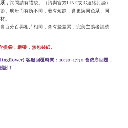
色系，
詢問請有禮貌。（請與官方LINE或IG連絡討論）
季節、航班而有所不同，若有短缺，會更換同色系、同
花材。
不會百分百與相片相同，會有些差異，完美主義者請繞
含提袋，
緞帶，無包裝紙。
alingflower) 客服回覆時間：10:30-17:30 會依序回覆，
謝謝！