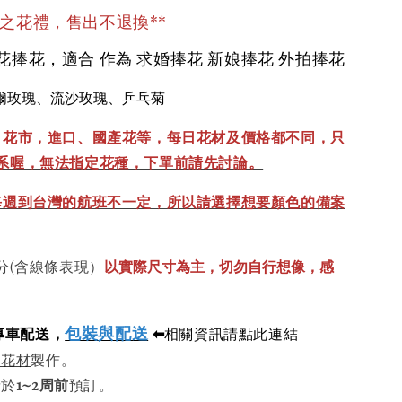
之花禮，售出不退換**
鮮花捧花，適合
作為 求婚捧花 新娘捧花 外拍捧花
爾玫瑰、流沙玫瑰、乒乓菊
、花市，進口、國產花等，每日花材及價格都不同，只
系喔，無法指定花種，下單前請先討論。
每週到台灣的航班不一定，所以請選擇想要顏色的備案
以實際尺寸為主，切勿自行想像，感
分(含線條表現）
包裝與配送
⬅
專車配送，
相關資訊請點此連結
鮮花材
製作。
請於
1~2周前
預訂。