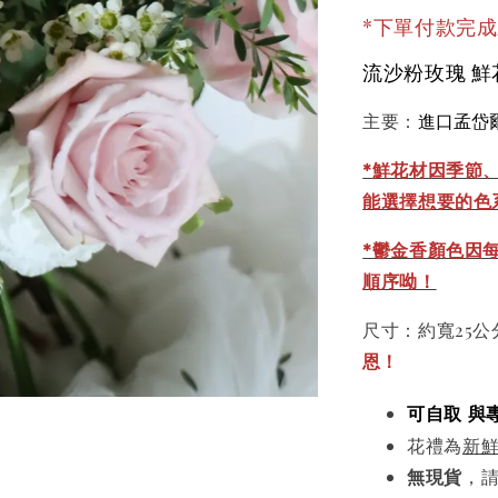
*下單付款完成
流沙粉玫瑰 
進口孟岱
主要：
*
鮮花材因季節
能選擇想要的色
*鬱金香顏色因
順序呦！
尺寸：約寬25公
恩！
可自取 與
花禮為
新
無現貨
，