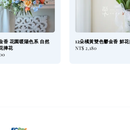
金香 花園暖陽色系 自然
12朵橘黃雙色鬱金香 鮮
鮮花捧花
Regular
NT$ 2,180
500
price