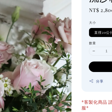
Regular
NT$ 2,80
price
大小
直徑20公
數量
分享
*客製化商品 請
服*