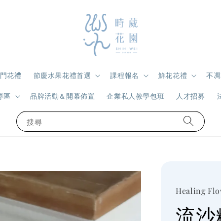
門花禮
節慶水果花禮首選
課程報名
鮮花花禮
不凋
專區
品牌活動＆開幕佈置
企業私人教學包班
人才招募
搜尋
Healing Fl
流沙