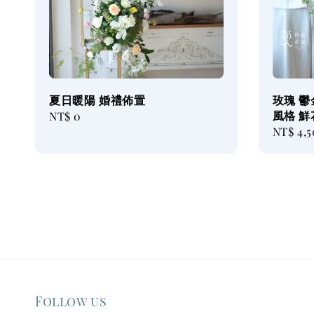
夏日暖陽 婚禮佈置
玫瑰 鬱
風格 
Regular
NT$ 0
Regular
NT$ 4,
price
price
Follow us