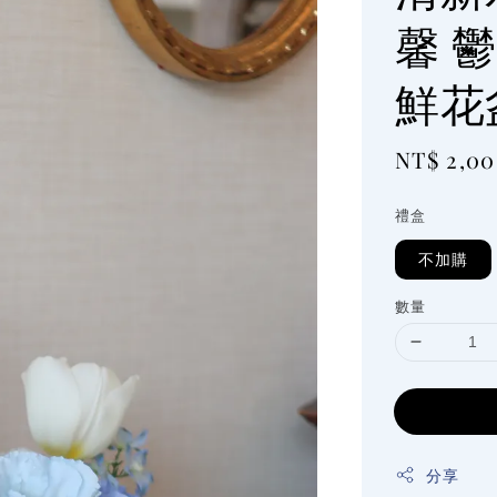
馨 
鮮花
Regular
NT$ 2,0
price
禮盒
不加購
數量
分享