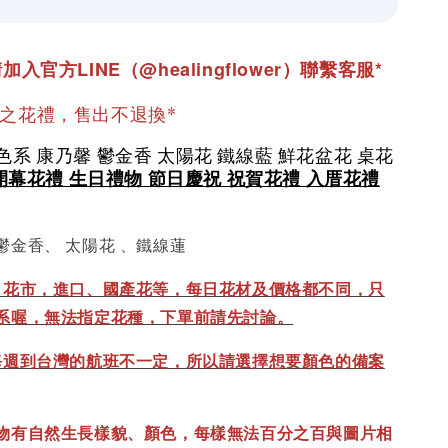
加入官方LINE（@healingflower）聯繫客服*
成之花禮，售出不退換*
色系 康乃馨 鬱金香 太陽花 鐵線藍 鮮花盆花 桌花
開幕
花禮 生日禮物 節日慶祝 祝賀花禮 入厝花禮
鬱金香、 太陽花 、鐵線蓮
、花市，進口、國產花等，每日花材及價格都不同，只
系喔，無法指定花種，下單前請先討論。
每週到台灣的航班不一定，所以請選擇想要顏色的備案
物有自然生長樣貌、顏色，每樣無法百分之百與圖片相