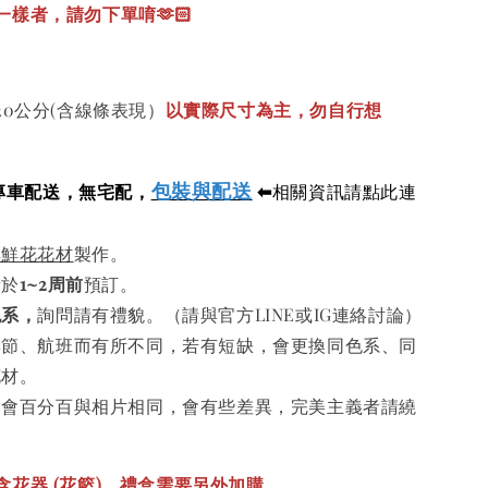
樣者，請勿下單唷🫶🏻
20公分(含線條表現）
以實際尺寸為主，勿自行想
包裝與配送
專車配送，無宅配，
⬅
相關資訊請點此連
鮮鮮花花材
製作。
請於
1~2周前
預訂。
色系，
詢問請有禮貌。（請與官方LINE或IG連絡討論）
季節、航班而有所不同，若有短缺，會更換同色系、同
花材。
不會百分百與相片相同，會有些差異，完美主義者請繞
含花器 (花籃)，禮盒需要另外加購。