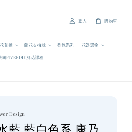
登入
購物車
花花禮
蘭花＆植栽
香氛系列
花器選物
法國PIVERDIE鮮花課程
ower Design
水藍 藍白色系 康乃