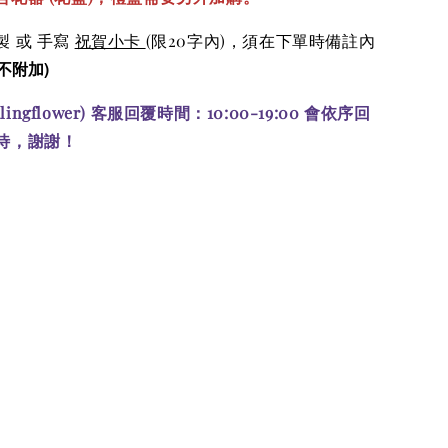
 或 手寫
祝賀小卡
(限20字內)，須在下單時備註內
不附加)
alingflower) 客服回覆時間：10:00-19:00 會依序回
待，謝謝！