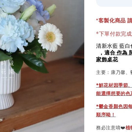
*客製化商品 請
*下單付款完
清新水藍 藍白
，適合
作為 
家飾桌花
主要：康乃馨、
*
鮮花材因季節
能選擇想要的色
*鬱金香顏色因
順序呦！
務必注意唷❤️
植