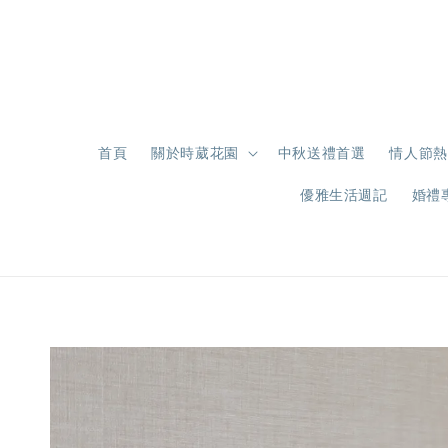
首頁
關於時葳花園
中秋送禮首選
情人節熱
優雅生活週記
婚禮