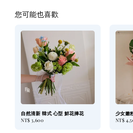
您可能也喜歡
自然清新 韓式 心型 鮮花捧花
少女嫩
Regular
NT$ 3,600
Regular
NT$ 4,
price
price