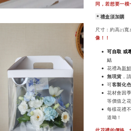
同，若想要一模一
＊禮盒須加購
尺寸：約高25寬
像！！
可自取 或
結
花禮為
新
無現貨
，
可
客製化
花材會因
等價值之
每樣花禮
道呦！
此花禮的價格，