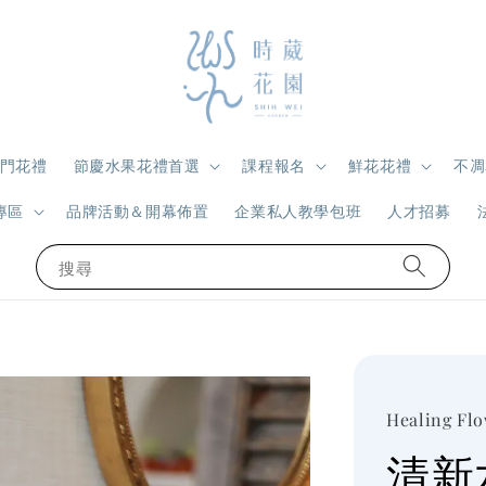
門花禮
節慶水果花禮首選
課程報名
鮮花花禮
不凋
專區
品牌活動＆開幕佈置
企業私人教學包班
人才招募
搜尋
Healing Fl
清新