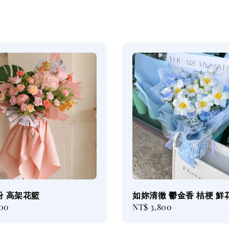
粉 高架花籃
如妳清徹 鬱金香 桔梗 鮮
500
Regular
NT$ 3,800
price