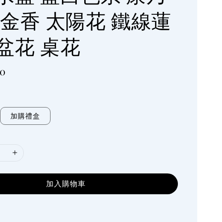
鬱金香 太陽花 鐵線蓮
盆花 桌花
00
加購禮盒
加入購物車