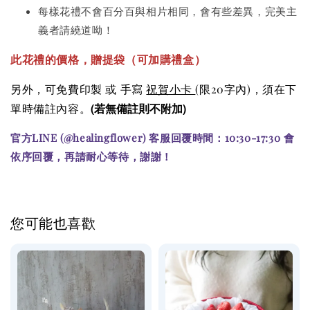
每樣花禮不會百分百與相片相同，會有些差異，完美主
義者請繞道呦！
此花禮的價格
，贈提袋（可加購
禮盒）
另外，可免費印製 或 手寫
祝賀小卡
(限20字內)
，須在下
(若無備註則不附加)
單時備註內容。
官方LINE (@healingflower) 客服回覆時間：10:30-17:30 會
依序回覆，再請耐心等待，謝謝！
您可能也喜歡