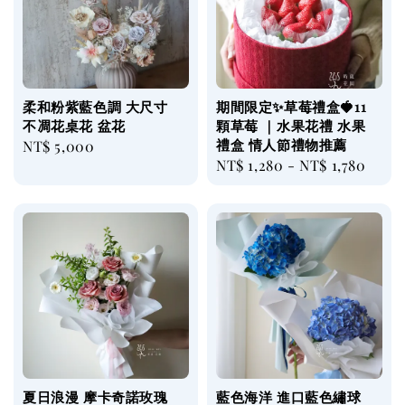
柔和粉紫藍色調 大尺寸
期間限定✨草莓禮盒🍓11
不凋花桌花 盆花
顆草莓 ｜水果花禮 水果
禮盒 情人節禮物推薦
Regular
NT$ 5,000
Regular
NT$ 1,280
-
NT$ 1,780
price
price
夏日浪漫 摩卡奇諾玫瑰
藍色海洋 進口藍色繡球