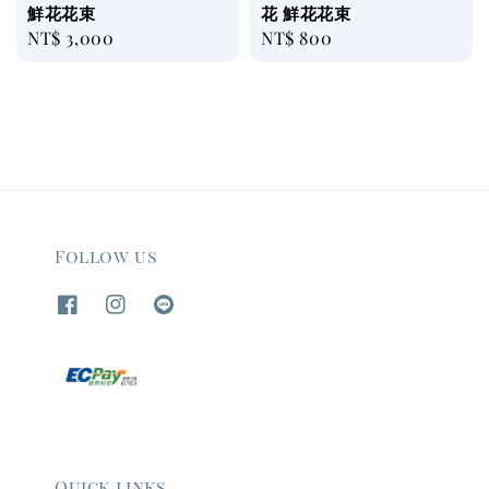
鮮花花束
花 鮮花花束
Regular
NT$ 3,000
Regular
NT$ 800
price
price
Follow us
Quick links