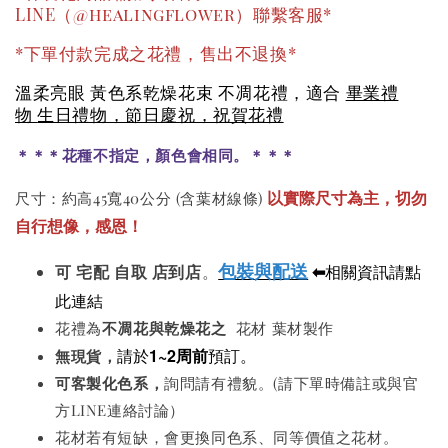
LINE（@healingflower）聯繫客服*
*下單付款完成之花禮，售出不退換*
溫柔亮眼 黃色系乾燥花束 不凋花禮，適合
畢業禮
物
生日禮物，節日慶祝，祝賀花禮
＊＊＊花種不指定，顏色會相同。＊＊＊
以實際尺寸為主，切勿
尺寸：約高45寬40公分 (含葉材線條)
自行想像，感恩！
包裝與配送
⬅
相關資訊請點
可
宅配 自取 店到店
。
此連結
花禮為
不凋花與
乾燥花之
花材 葉材製作
請於
1~2周前
預訂。
無現貨，
可客製化色系
，
詢問請有禮貌。(請下單時備註或與官
方LINE連絡討論）
花材若有短缺，會更換同色系、同等價值之花材。