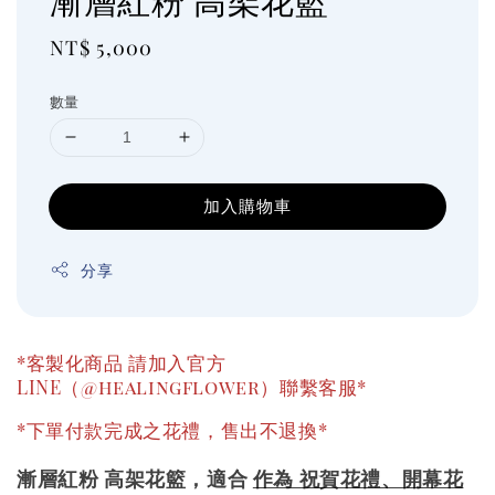
Regular
NT$ 5,000
price
數量
加入購物車
分享
*客製化商品 請加入官方
LINE
（@healingflower）
聯繫客服*
*下單付款完成之花禮，售出不退換*
漸層紅粉 高架花籃，適合
作為 祝賀花禮、開幕花