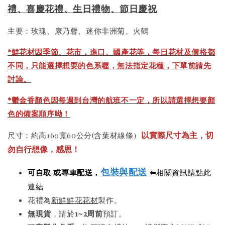
禮、喜慶花禮、生日禮物、
節日慶祝
主要：玫瑰、康乃馨、迷你非洲菊、火鶴
*
鮮花材因季節、花市，進口、國產花等，每日花材及價格都
不同，只能選擇想要的色系喔，無法指定花種，下單前請先
討論。
*鬱金香顏色因每週到台灣的航班不一定，所以請選擇想要顏
色的備案順序呦！
以實際尺寸為主，切
尺寸：約高160寬60公分(含葉材線條）
勿自行想像，感恩！
包裝與配送
可自取 或專車配送，
⬅
相關資訊請點此
連結
花禮為
新鮮鮮花花材
製作。
無現貨
，請於
1~2周前
預訂。