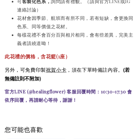
可
客製化色系，
詢問請有禮貌。（請與官方LINE或IG
連絡討論）
花材會因季節、航班而有所不同，若有短缺，會更換同
色系、同等價值之花材。
每樣花禮不會百分百與相片相同，會有些差異，完美主
義者請繞道呦！
此花禮的價格，含花籃(1座）
(若
另外，可免費印製
祝賀小卡
，須在下單時備註內容。
無備註則不附加)
官方LINE (@healingflower) 客服回覆時間：10:30-17:30 會
依序回覆，再請耐心等待，謝謝！
您可能也喜歡