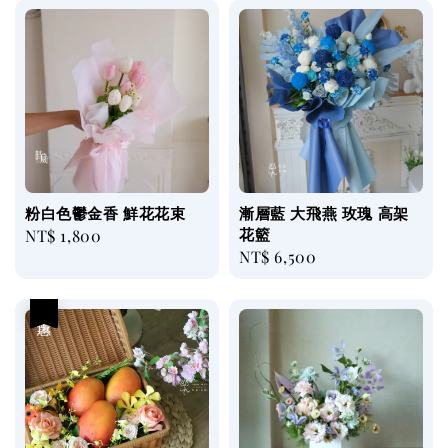
粉白色鬱金香 鮮花花束
漸層藍 大飛燕 玫瑰 高架
花籃
Regular
NT$ 1,800
Regular
NT$ 6,500
price
price
優惠