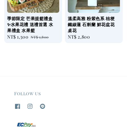
季節限定 芒果提籃禮盒
溫柔高雅 粉紫色系 桔梗
✨水果花禮 送禮首選 水
鐵線蓮 石斛蘭 鮮花盆花
果禮盒 水果籃
桌花
Sale
NT$ 1,500
Regular
Regular
NT$ 2,800
NT$ 1,800
price
price
price
Follow us