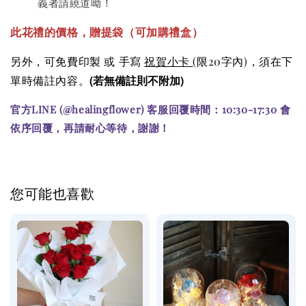
義者請繞道呦！
此花禮的價格
，贈提袋（可加購
禮盒）
另外，可免費印製 或 手寫
祝賀小卡
(限20字內)
，須在下
(若無備註則不附加)
單時備註內容。
官方LINE (@healingflower) 客服回覆時間：10:30-17:30 會
依序回覆，再請耐心等待，謝謝！
您可能也喜歡