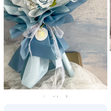
1
/
2