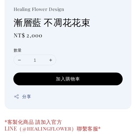
Healing Flower Design
漸層藍 不凋花花束
Regular
NT$ 2,000
price
數量
加入購物車
分享
*客製化商品 請加入官方
LINE（@healingflower）聯繫客服*