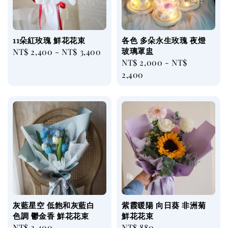
11朵紅玫瑰 鮮花花束
各色 多朵永生玫瑰 夜燈
玻璃罩盅
Regular
NT$ 2,400
-
NT$ 3,400
Regular
NT$ 2,000
-
NT$
price
price
2,400
灰藍星空 低飽和灰藍白
紫霞暖陽 向日葵 非洲菊
色調 鬱金香 鮮花花束
鮮花花束
Regular
NT$ 2,400
Regular
NT$ 880