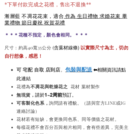
*下單付款完成之花禮，售出不退換**
漸層藍 不凋花花束，適合
作為 生日禮物 求婚花束 畢
業禮物 節日慶祝 祝賀花禮
＊＊＊花種不指定，顏色會相同。＊＊＊
含葉材線條)
以實際尺寸為主，切勿
尺寸：約高40寬35公分
(
自行想像，感恩！
包裝與配送
⬅
相關資訊請點
可
宅配 自取 店到店
。
此連結
花禮為
不凋花與
乾燥花之
花材 葉材製作
請於
1~2周前
預訂。
無現貨，
可客製化色系
，
詢問請有禮貌。（請與官方LINE或IG
連絡討論）
花材若有短缺，會更換同色系、同等價值之花材。
每樣花禮不會百分百與相片相同，會有些差異，完美主