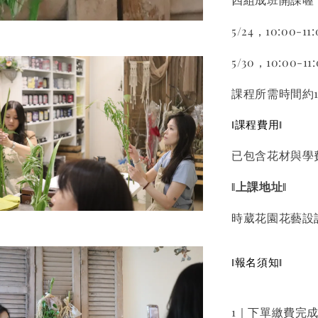
5/24，10:00-11
5/30，10:00-11
課程所需時間約
ǁ課程費用ǁ
已包含花材與學
ǁ上課地址ǁ
時葳花園花藝設
ǁ報名須知ǁ
1｜下單繳費完