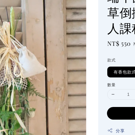
草倒
人課
Sale
NT$ 550
price
款式
有香包款
數量
分享