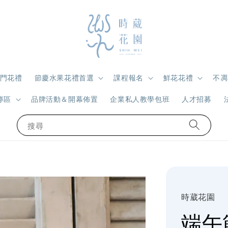
門花禮
節慶水果花禮首選
課程報名
鮮花花禮
不凋
專區
品牌活動＆開幕佈置
企業私人教學包班
人才招募
搜尋
時葳花園
端午