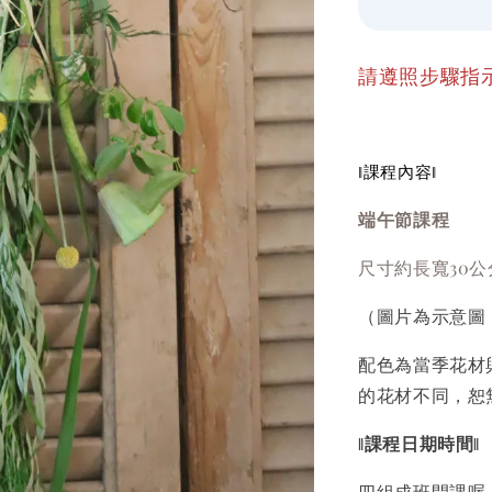
請遵照步驟指
ǁ課程內容ǁ
端午節課程
尺寸約長寬30
（圖片為示意圖
配色為當季花材
的花材不同，恕
ǁ課程日期時間ǁ
四組成班開課喔