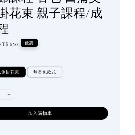
掛花束 親子課程/成
程
Regular
優惠
NT$ 650
price
式倒掛花束
無香包款式
加入購物車