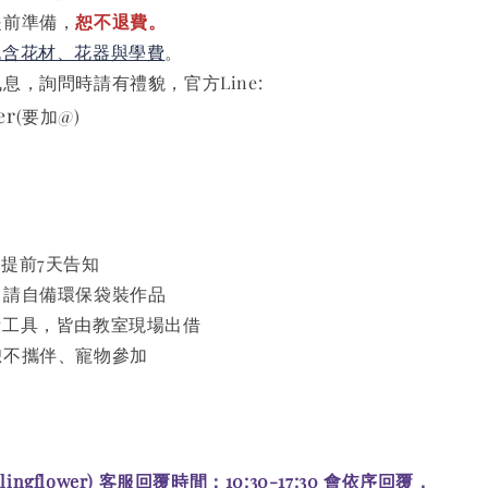
提前準備，
恕不退費。
包含花材、花器與學費
。
息，詢問時請有禮貌，官方Line:
er
(要加@)
請提前7天告知
，請自備環保袋裝作品
備工具，皆由教室現場出借
恕不攜伴、寵物參加
alingflower) 客服回覆時間：10:30-17:30 會依序回覆，