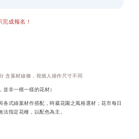
示完成報名！
公分
含葉材線條，視個人操作尺寸不同
，並非一模一樣的花材）
與各式綠葉材作搭配，時葳花園之風格選材；花市每日
無法指定花種，以配色為主。