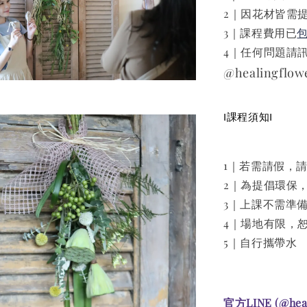
2｜因花材皆需
3｜課程費用已
4｜任何問題請訊
@healingflow
ǁ課程須知ǁ
1｜若需請假，
2｜為提倡環保
3｜上課不需準
4｜場地有限，
5｜自行攜帶水
官方LINE (@he