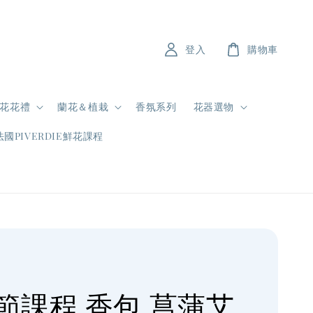
登入
購物車
花花禮
蘭花＆植栽
香氛系列
花器選物
法國PIVERDIE鮮花課程
節課程 香包 菖蒲艾