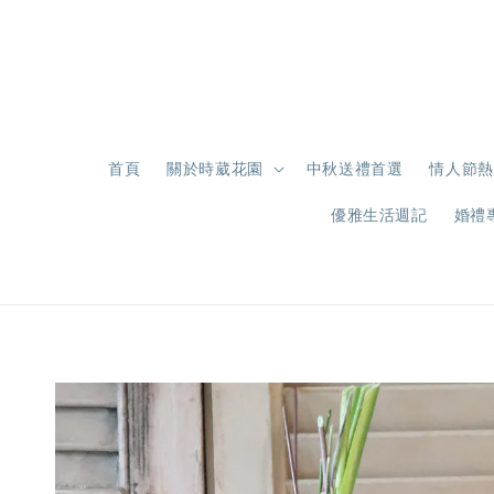
首頁
關於時葳花園
中秋送禮首選
情人節熱
優雅生活週記
婚禮