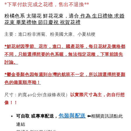
*下單付款完成之花禮，售出不退換**
粉橘色系 太陽花 鮮花花束，適合
作為 生日禮物 求婚
花束 畢業禮物 節日慶祝 祝賀花禮
主要：進口粉非洲菊、粉美國大康、小夏桔梗
*
鮮花材因季節、花市，進口、國產花等，每日花材及價格都
不同，只能選擇想要的色系喔，無法指定花種，下單前請先
討論。
*鬱金香顏色因每週到台灣的航班不一定，所以請選擇想要顏
色的備案順序呦！
尺寸：約寬40公分(含線條表現）
以實際尺寸為主，勿自行想
像！！
包裝與配送
可自取 或專車配送，
⬅
相關資訊請點此
連結