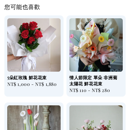
您可能也喜歡
5朵紅玫瑰 鮮花花束
情人節限定 單朵 非洲菊
太陽花 鮮花花束
Regular
NT$ 1,000
-
NT$ 1,880
Regular
NT$ 110
-
NT$ 280
price
price