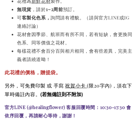
花禮為
新鮮花材
製作。
無現貨
，請於
1~2周前
預訂。
可
客製化色系，
詢問請有禮貌。（請與官方LINE或IG
連絡討論）
花材會因季節、航班而有所不同，若有短缺，會更換同
色系、同等價值之花材。
每樣花禮不會百分百與相片相同，會有些差異，完美主
義者請繞道呦！
此花禮的價格
，贈提袋。
另外，可免費印製 或 手寫
祝賀小卡
(限20字內)
，須在下
(若無備註則不附加)
單時備註內容。
官方LINE (@healingflower) 客服回覆時間：10:30-17:30 會
依序回覆，再請耐心等待，謝謝！