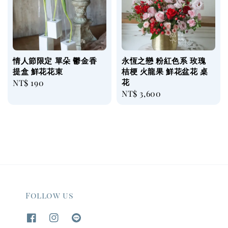
情人節限定 單朵 鬱金香
永恆之戀 粉紅色系 玫瑰
提盒 鮮花花束
桔梗 火龍果 鮮花盆花 桌
花
Regular
NT$ 190
Regular
NT$ 3,600
price
price
Follow us