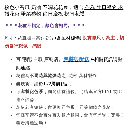
粉色小香風 奶油 不凋花花束，適合
作為 生日禮物 求
婚花束 畢業禮物 節日慶祝 祝賀花禮
＊＊＊花種不指定，顏色會相同。＊＊＊
含葉材線條)
以實際尺寸為主，切
尺寸：約直徑23高33公分
(
勿自行想像，感恩！
包裝與配送
⬅
相關資訊請點
可
宅配 自取 店到店
。
此連結
花禮為
不凋花與
乾燥花之
花材 葉材製作
請於
1~2周前
預訂。
無現貨，
可客製化色系
，
詢問請有禮貌。（請與官方LINE或IG
連絡討論）
花材若有短缺，會更換同色系、同等價值之花材。
每樣花禮不會百分百與相片相同，會有些差異，完美主
義者請繞道呦！