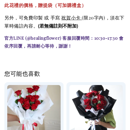
此花禮的價格
，贈提袋（可加購
禮盒）
另外，可免費印製 或 手寫
祝賀小卡
(限20字內)
，須在下
(若無備註則不附加)
單時備註內容。
官方LINE (@healingflower) 客服回覆時間：10:30-17:30 會
依序回覆，再請耐心等待，謝謝！
您可能也喜歡