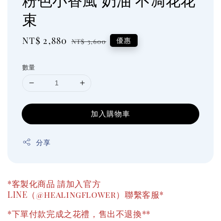
束
Sale
NT$ 2,880
Regular
優惠
NT$ 3,600
price
price
數量
加入購物車
分享
*客製化商品 請加入官方
LINE（@healingflower）聯繫客服*
*下單付款完成之花禮，售出不退換**