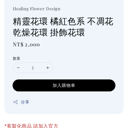
Healing Flower Design
精靈花環 橘紅色系 不凋花
乾燥花環 掛飾花環
Regular
NT$ 2,000
price
數量
加入購物車
分享
*客製化商品 請加入官方