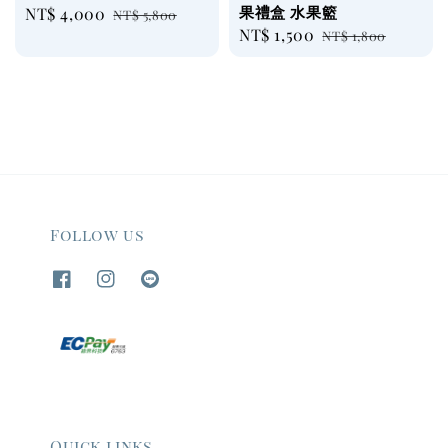
果禮盒 水果籃
Sale
NT$ 4,000
Regular
NT$ 5,800
Sale
NT$ 1,500
Regular
price
price
NT$ 1,800
price
price
Follow us
Quick links