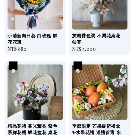
小清新向日葵 白玫瑰 鮮
灰粉裸色調 不凋花桌花
花花束
盆花
Regular
NT$ 880
Regular
NT$ 5,000
price
price
優惠
優惠
精品花禮 暮光薰香 紫色
季節限定 芒果提籃禮盒
系鮮花桶 鮮花盆花 桌花
✨水果花禮 送禮首選 水