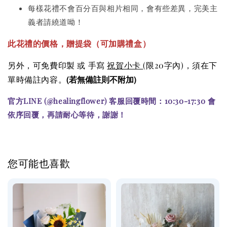
每樣花禮不會百分百與相片相同，會有些差異，完美主
義者請繞道呦！
此花禮的價格
，贈提袋（可加購
禮盒）
另外，可免費印製 或 手寫
祝賀小卡
(限20字內)
，須在下
(若無備註則不附加)
單時備註內容。
官方LINE (@healingflower) 客服回覆時間：10:30-17:30 會
依序回覆，再請耐心等待，謝謝！
您可能也喜歡