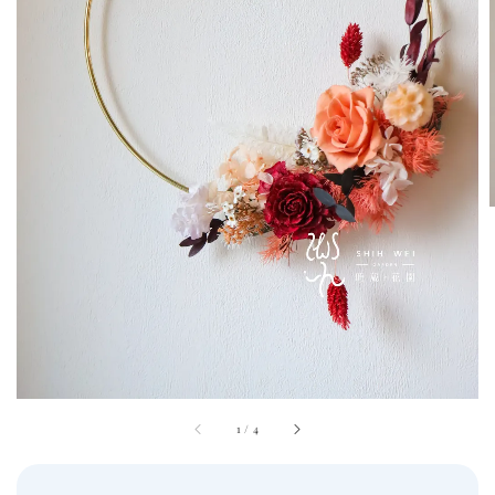
1
/
4