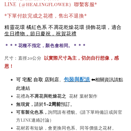
LINE（@healingflower）聯繫客服*
*下單付款完成之花禮，售出不退換*
精靈花環 橘紅色系 不凋花乾燥花環 掛飾花環，適合
生日禮物，節日慶祝，祝賀花禮
＊＊＊花種不指定，顏色會相同。＊＊＊
以實際尺寸為主，切勿自行想像，感
尺寸：直徑20公分
恩！
包裝與配送
⬅
相關資訊請點
可
宅配 自取 店到店
。
此連結
花禮為
不凋花與
乾燥花之
花材 葉材製作
請於
1~2周前
預訂。
無現貨，
可客製化色系
，
詢問請有禮貌。(請下單時備註或與官
方LINE連絡討論）
花材若有短缺，會更換同色系、同等價值之花材。