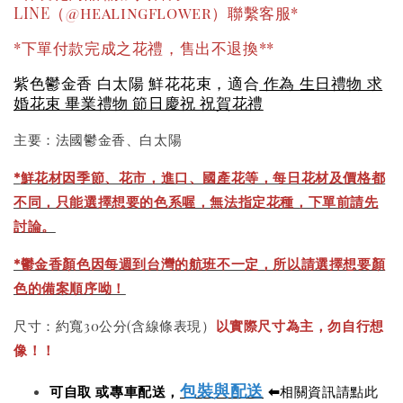
LINE（@healingflower）聯繫客服*
*下單付款完成之花禮，售出不退換**
紫色鬱金香 白太陽 鮮花花束，適合
作為 生日禮物 求
婚花束 畢業禮物 節日慶祝 祝賀花禮
主要：法國鬱金香、白太陽
*
鮮花材因季節、花市，進口、國產花等，每日花材及價格都
不同，只能選擇想要的色系喔，無法指定花種，下單前請先
討論。
*鬱金香顏色因每週到台灣的航班不一定，所以請選擇想要顏
色的備案順序呦！
尺寸：約寬30公分(含線條表現）
以實際尺寸為主，勿自行想
像！！
包裝與配送
可自取 或專車配送，
⬅
相關資訊請點此