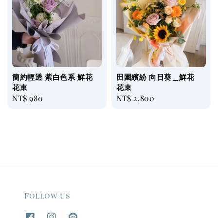
簡約輕透 紫白色系 鮮花
田園繽紛 向日葵＿鮮花
花束
花束
Regular
NT$ 980
Regular
NT$ 2,800
price
price
Follow us