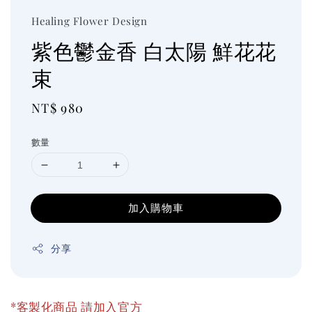
Healing Flower Design
紫色鬱金香 白太陽 鮮花花
束
Regular
NT$ 980
price
數量
加入購物車
分享
*客製化商品 請加入官方