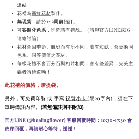
連結
花禮為
新鮮花材
製作。
無現貨
，請於
1~2周前
預訂。
可
客製化色系，
詢問請有禮貌。（請與官方LINE或IG
連絡討論）
花材會因季節、航班而有所不同，若有短缺，會更換同
色系、同等價值之花材。
每樣花禮不會百分百與相片相同，會有些差異，完美主
義者請繞道呦！
此花禮的價格
，贈提袋。
另外，可免費印製 或 手寫
祝賀小卡
(限20字內)
，須在下
(若無備註則不附加)
單時備註內容。
官方LINE (@healingflower) 客服回覆時間：10:30-17:30 會
依序回覆，再請耐心等待，謝謝！