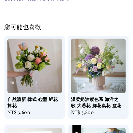
您可能也喜歡
自然清新 韓式 心型 鮮花
溫柔奶油紫色系 海洋之
捧花
歌 大蔥花 鮮花桌花 盆花
Regular
NT$ 3,600
Regular
NT$ 3,800
price
price
優惠