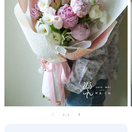
1
/
3