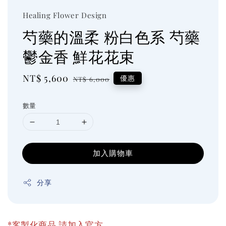
Healing Flower Design
芍藥的溫柔 粉白色系 芍藥
鬱金香 鮮花花束
Sale
NT$ 5,600
Regular
優惠
NT$ 6,000
price
price
數量
加入購物車
分享
*客製化商品 請加入官方