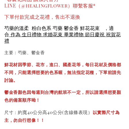
LINE（@healingflower）聯繫客服*
下單付款完成之花禮，售出不退換
芍藥的溫柔 粉白色系 芍藥 鬱金香 鮮花花束 ，適
合
作為 生日禮物 求婚花束 畢業禮物 節日慶祝 祝賀花
禮
主要：芍藥、鬱金香
鮮花材因季節、花市，進口、國產花等，每日花材及價格都
不同，只能選擇想要的色系喔，無法指定花種，下單前請先
討論。
鬱金香顏色因每週到台灣的航班不一定，所以請選擇想要顏
色的備案順序呦！
約寬40公分高40公分(含線條表現）
尺寸：
以實際尺寸為
主，勿自行想像！！