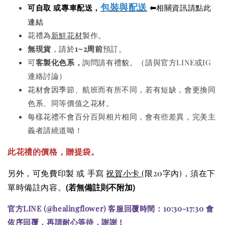
包裝與配送
可自取 或專車配送，
⬅
相關資訊請點此
連結
花禮為
新鮮花材
製作。
無現貨
，請於
1~2周前
預訂。
可
客製化色系，
詢問請有禮貌。（請與官方LINE或IG
連絡討論）
花材會因季節、航班而有所不同，若有短缺，會更換同
色系、同等價值之花材。
每樣花禮不會百分百與相片相同，會有些差異，完美主
義者請繞道呦！
此花禮的價格
，贈提袋。
另外，可免費印製 或 手寫
祝賀小卡
(限20字內)
，須在下
(若無備註則不附加)
單時備註內容。
官方LINE (@healingflower) 客服回覆時間：10:30-17:30 會
依序回覆，再請耐心等待，謝謝！