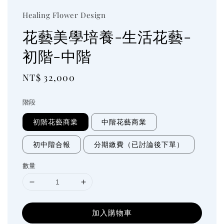
Healing Flower Design
花藝美學培養-生活花藝-
初階-中階
Regular
NT$ 32,000
price
階段
初階花藝商業
中階花藝商業
初中階合報
分期繳費（已討論後下單）
數量
加入購物車