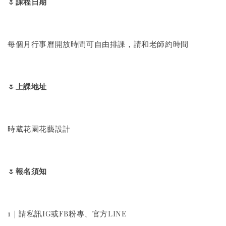
🌷
課程日期
每個月行事曆開放時間可自由排課，請和老師約時間
🌷
上課地址
時葳花園花藝設計
🌷
報名須知
1｜請私訊IG或FB粉專、官方LINE