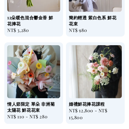
12朵暖色混合鬱金香 鮮
簡約輕透 紫白色系 鮮花
花捧花
花束
Regular
NT$ 3,280
Regular
NT$ 980
price
price
情人節限定 單朵 非洲菊
婚禮鮮花捧花課程
太陽花 鮮花花束
Regular
NT$ 12,800
-
NT$
Regular
NT$ 110
-
NT$ 280
price
15,800
price