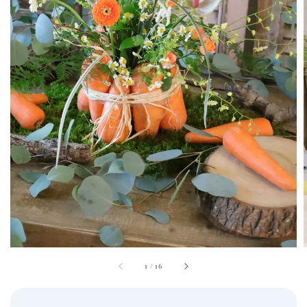
1
/
16