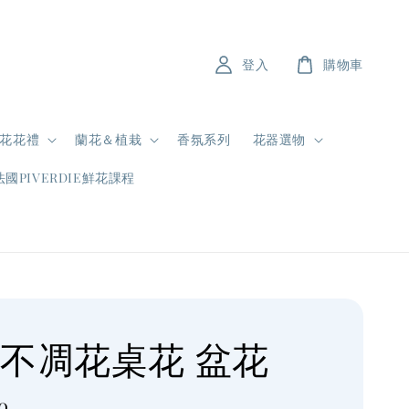
登入
購物車
花花禮
蘭花＆植栽
香氛系列
花器選物
法國PIVERDIE鮮花課程
 不凋花桌花 盆花
0