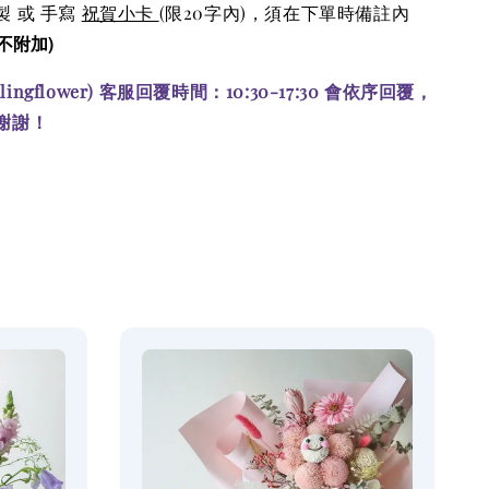
 或 手寫
祝賀小卡
(限20字內)
，須在下單時備註內
不附加)
alingflower) 客服回覆時間：10:30-17:30 會依序回覆，
謝謝！