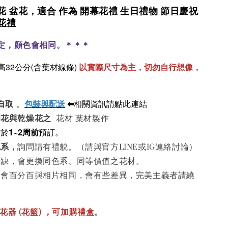
花 盆花，適合
作為 開幕
花禮 生日禮物 節日慶祝
花禮
定，顏色會相同。＊＊＊
高32公分
含葉材線條)
以實際尺寸為主，切勿自行想像，
(
包裝與配送
⬅
相關資訊請點此連結
或自取
。
凋花與
乾燥花之
花材 葉材製作
請於
1~2周前
預訂。
色系
，
詢問請有禮貌。（請與官方LINE或IG連絡討論）
短缺，會更換同色系、同等價值之花材。
不會百分百與相片相同，會有些差異，完美主義者請繞
花器 (花籃) ，
可加購
禮盒。