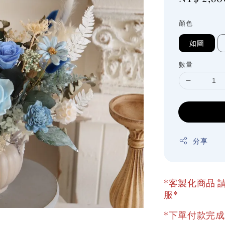
price
顏色
如圖
數量
分享
*客製化商品 請
服*
*下單付款完成