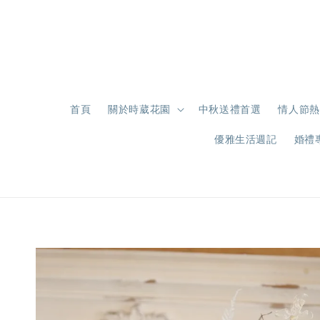
首頁
關於時葳花園
中秋送禮首選
情人節熱
優雅生活週記
婚禮