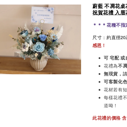
蔚藍 不凋花桌
祝賀花禮 入厝
＊＊＊花種不指
直徑20
尺寸：約
感恩！
可
宅配 
花禮為
不
無現貨，
可客製化
花材若有
每樣花禮
道呦！
此花禮的價格
含