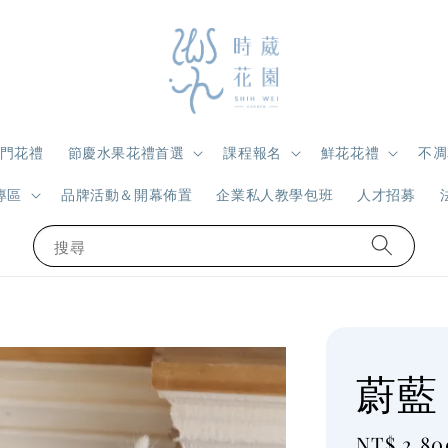
門花禮
節慶水果花禮首選
課程報名
鮮花花禮
不凋
專區
品牌活動＆開幕佈置
企業私人教學包班
人才招募
搜尋
蔚藍
Regular
NT$ 2,80