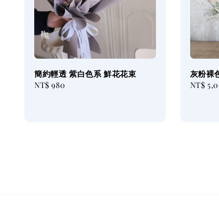
簡約輕透 紫白色系 鮮花花束
灰粉裸
Regular
NT$ 980
Regular
NT$ 5,
price
price