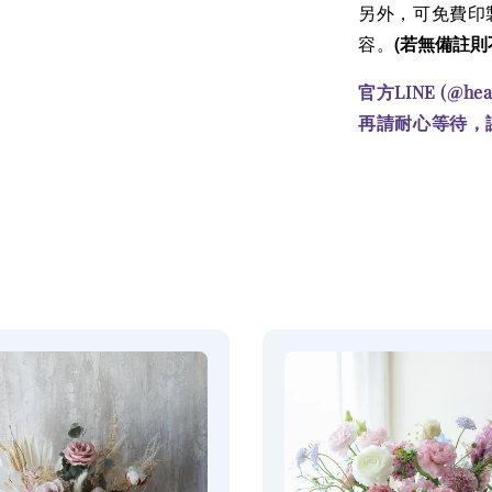
另外，可免費印製
(若無備註則
容。
官方LINE (@he
再請耐心等待，