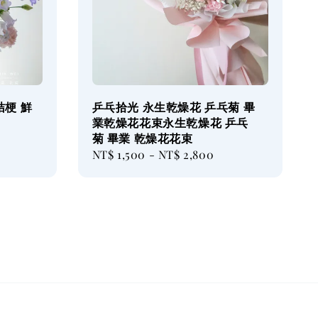
桔梗 鮮
乒乓拾光 永生乾燥花 乒乓菊 畢
業乾燥花花束永生乾燥花 乒乓
菊 畢業 乾燥花花束
Regular
NT$ 1,500
-
NT$ 2,800
price