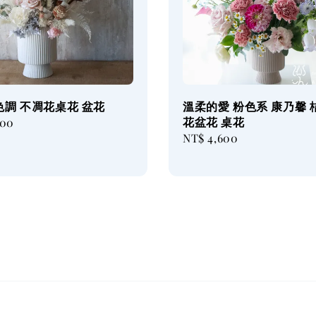
色調 不凋花桌花 盆花
溫柔的愛 粉色系 康乃馨 
花盆花 桌花
000
Regular
NT$ 4,600
price