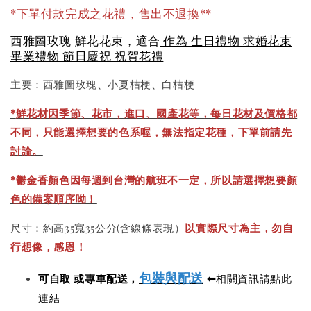
*下單付款完成之花禮，售出不退換**
西雅圖玫瑰 鮮花花束，適合
作為 生日禮物 求婚花束
畢業禮物 節日慶祝 祝賀花禮
主要：西雅圖玫瑰、小夏桔梗、白桔梗
*
鮮花材因季節、花市，進口、國產花等，每日花材及價格都
不同，只能選擇想要的色系喔，無法指定花種，下單前請先
討論。
*鬱金香顏色因每週到台灣的航班不一定，所以請選擇想要顏
色的備案順序呦！
尺寸：約高35寬35公分(含線條表現）
以實際尺寸為主，勿自
行想像，感恩！
包裝與配送
可自取 或專車配送，
⬅
相關資訊請點此
連結