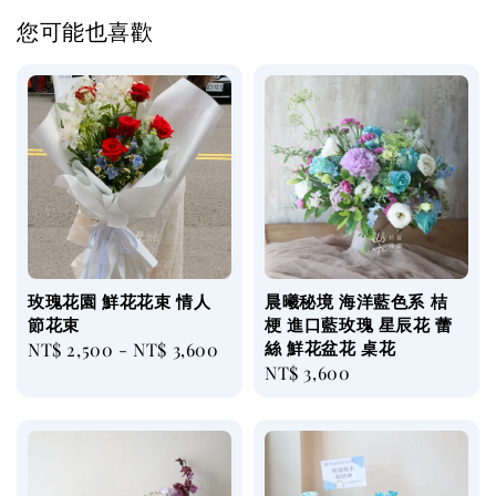
您可能也喜歡
玫瑰花園 鮮花花束 情人
晨曦秘境 海洋藍色系 桔
節花束
梗 進口藍玫瑰 星辰花 蕾
絲 鮮花盆花 桌花
Regular
NT$ 2,500
-
NT$ 3,600
Regular
NT$ 3,600
price
price