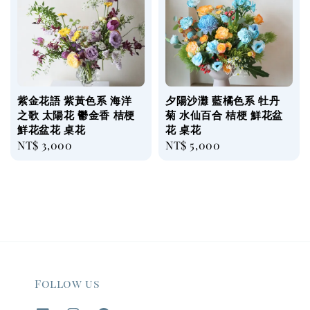
紫金花語 紫黃色系 海洋
夕陽沙灘 藍橘色系 牡丹
之歌 太陽花 鬱金香 桔梗
菊 水仙百合 桔梗 鮮花盆
鮮花盆花 桌花
花 桌花
Regular
NT$ 3,000
Regular
NT$ 5,000
price
price
Follow us