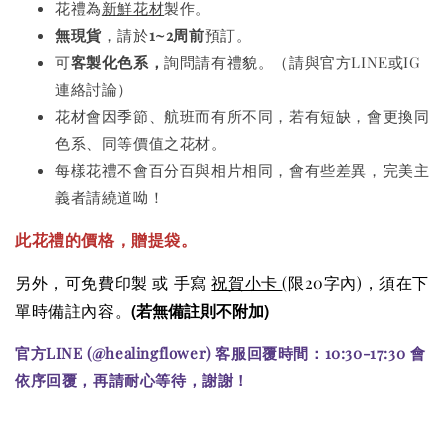
花禮為
新鮮花材
製作。
無現貨
，請於
1~2周前
預訂。
可
客製化色系，
詢問請有禮貌。（請與官方LINE或IG
連絡討論）
花材會因季節、航班而有所不同，若有短缺，會更換同
色系、同等價值之花材。
每樣花禮不會百分百與相片相同，會有些差異，完美主
義者請繞道呦！
此花禮的價格
，贈提袋。
另外，可免費印製 或 手寫
祝賀小卡
(限20字內)
，須在下
(若無備註則不附加)
單時備註內容。
官方LINE (@healingflower) 客服回覆時間：10:30-17:30 會
依序回覆，再請耐心等待，謝謝！