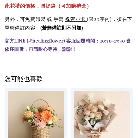
此花禮的價格
，贈提袋（可加購
禮盒）
另外，可免費印製 或 手寫
祝賀小卡
(限20字內)
，須在下
(若無備註則不附加)
單時備註內容。
官方LINE (@healingflower) 客服回覆時間：10:30-17:30 會
依序回覆，再請耐心等待，謝謝！
您可能也喜歡