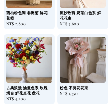
西柚粉色調 非洲菊 鮮花
流沙玫瑰 奶茶白色系 鮮
花籃
花花束
Regular
NT$ 2,800
Regular
NT$ 3,600
price
price
古典浪漫 油畫色系 玫瑰
粉色 不凋花花束
燭台 鮮花桌花 盆花
Regular
NT$ 1,350
Regular
NT$ 4,200
price
price