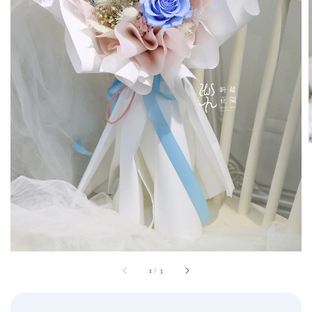
1
/
3