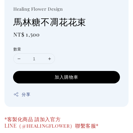
Healing Flower Design
馬林糖不凋花花束
Regular
NT$ 1,500
price
數量
加入購物車
分享
*客製化商品 請加入官方
LINE（@healingflower）聯繫客服*