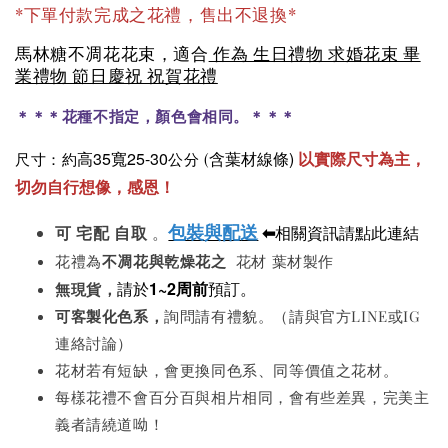
*下單付款完成之花禮，售出不退換*
馬林糖不凋花花束，適合
作為 生日禮物 求婚花束 畢
業禮物 節日慶祝 祝賀花禮
＊＊＊花種不指定，顏色會相同。＊＊＊
高35寬25-30
含葉材線條)
以實際尺寸為主，
尺寸：約
公分 (
切勿自行想像，感恩！
包裝與配送
⬅
相關資訊請點此連結
可
宅配 自取
。
花禮為
不凋花與
乾燥花之
花材 葉材製作
請於
1~2周前
預訂。
無現貨，
可客製化色系
，
詢問請有禮貌。（請與官方LINE或IG
連絡討論）
花材若有短缺，會更換同色系、同等價值之花材。
每樣花禮不會百分百與相片相同，會有些差異，完美主
義者請繞道呦！