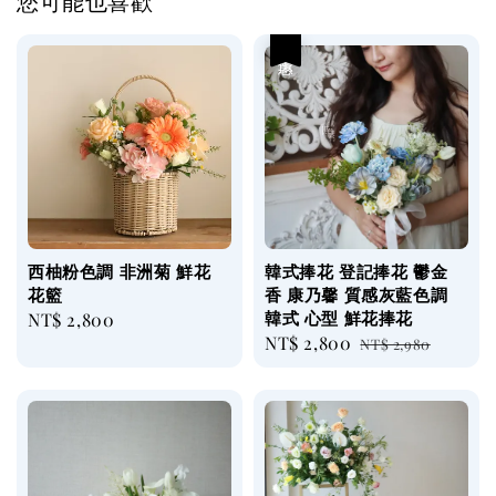
您可能也喜歡
優惠
西柚粉色調 非洲菊 鮮花
韓式捧花 登記捧花 鬱金
花籃
香 康乃馨 質感灰藍色調
韓式 心型 鮮花捧花
Regular
NT$ 2,800
Sale
NT$ 2,800
Regular
price
NT$ 2,980
price
price