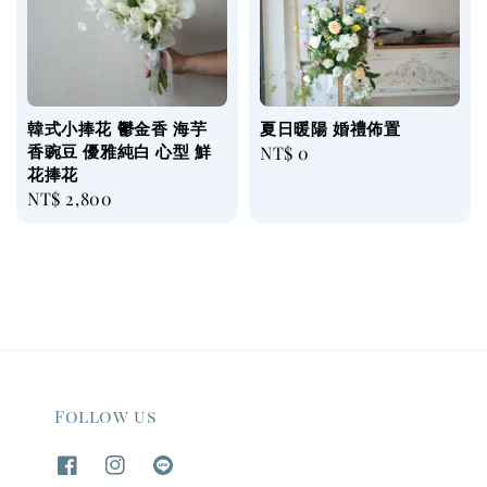
韓式小捧花 鬱金香 海芋
夏日暖陽 婚禮佈置
香豌豆 優雅純白 心型 鮮
Regular
NT$ 0
花捧花
price
Regular
NT$ 2,800
price
Follow us