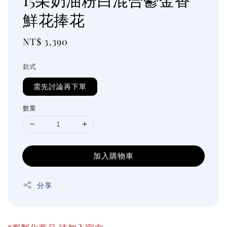
鮮花捧花
Regular
NT$ 3,390
price
款式
需先討論再下單
數量
加入購物車
分享