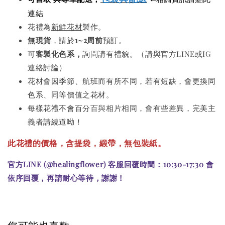
連結
花禮為
新鮮花材
製作。
無現貨
，請於
1~2周前
預訂。
可
客製化色系，
詢問請有禮貌。（請與官方LINE或IG
連絡討論）
花材會因季節、航班而有所不同，若有短缺，會更換同
色系、同等價值之花材。
每樣花禮不會百分百與相片相同，會有些差異，完美主
義者請繞道呦！
此花禮的價格
，
含提袋，
緞帶，無包裝紙。
官方LINE (@healingflower) 客服回覆時間：10:30-17:30 會
依序回覆，再請耐心等待，謝謝！