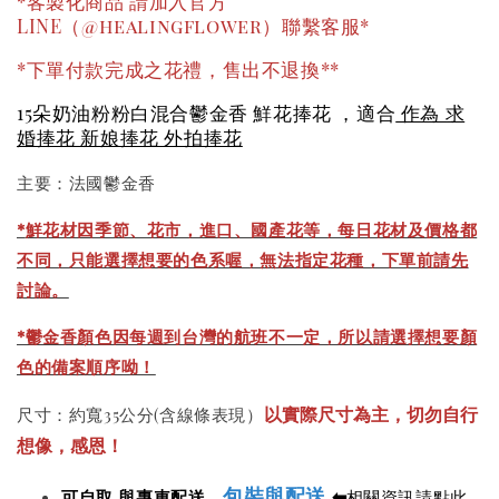
*客製化商品 請加入官方
LINE（@healingflower）聯繫客服*
*下單付款完成之花禮，售出不退換**
15朵奶油粉粉白混合鬱金香 鮮花捧花 ，適合
作為 求
婚捧花 新娘捧花 外拍捧花
主要：法國鬱金香
*
鮮花材因季節、花市，進口、國產花等，每日花材及價格都
不同，只能選擇想要的色系喔，無法指定花種，下單前請先
討論。
*鬱金香顏色因每週到台灣的航班不一定，所以請選擇想要顏
色的備案順序呦！
以實際尺寸為主，切勿自行
尺寸：約寬35公分(含線條表現）
想像，感恩！
包裝與配送
⬅
可自取 與專車配送，
相關資訊請點此