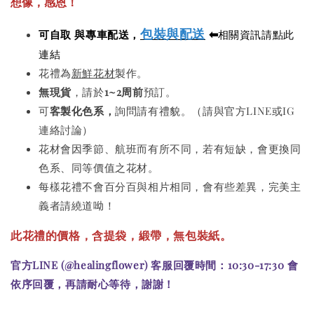
想像，感恩！
包裝與配送
⬅
可自取 與專車配送，
相關資訊請點此
連結
花禮為
新鮮花材
製作。
無現貨
，請於
1~2周前
預訂。
可
客製化色系，
詢問請有禮貌。（請與官方LINE或IG
連絡討論）
花材會因季節、航班而有所不同，若有短缺，會更換同
色系、同等價值之花材。
每樣花禮不會百分百與相片相同，會有些差異，完美主
義者請繞道呦！
此花禮的價格
，
含提袋，
緞帶，無包裝紙。
官方LINE (@healingflower) 客服回覆時間：10:30-17:30 會
依序回覆，再請耐心等待，謝謝！