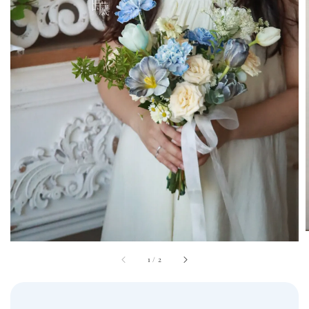
1
/
2