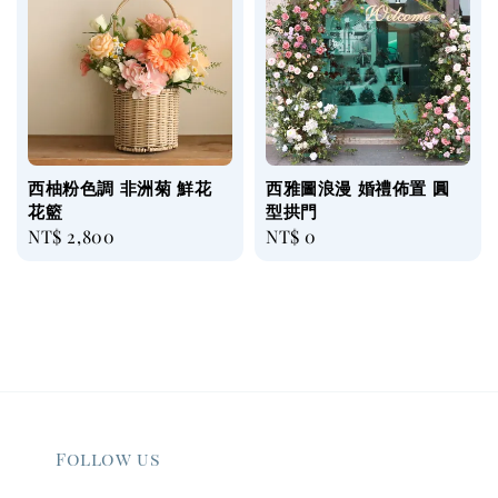
西柚粉色調 非洲菊 鮮花
西雅圖浪漫 婚禮佈置 圓
花籃
型拱門
Regular
NT$ 2,800
Regular
NT$ 0
price
price
Follow us