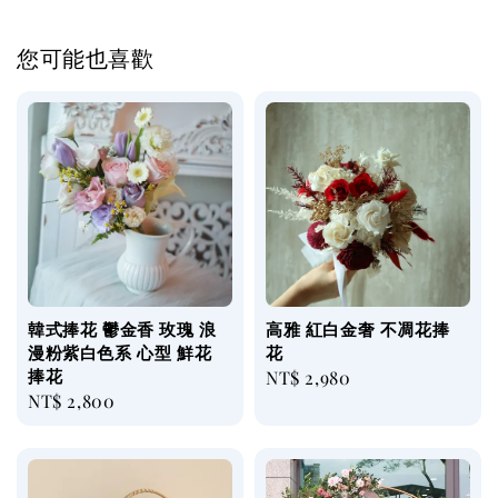
您可能也喜歡
韓式捧花 鬱金香 玫瑰 浪
高雅 紅白金奢 不凋花捧
漫粉紫白色系 心型 鮮花
花
捧花
Regular
NT$ 2,980
Regular
NT$ 2,800
price
price