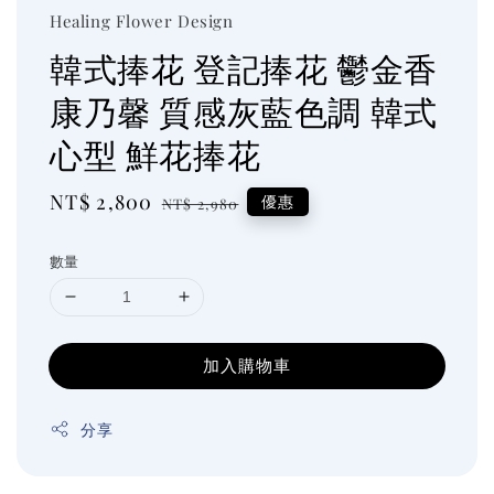
Healing Flower Design
韓式捧花 登記捧花 鬱金香
康乃馨 質感灰藍色調 韓式
心型 鮮花捧花
Sale
NT$ 2,800
Regular
優惠
NT$ 2,980
price
price
數量
加入購物車
分享