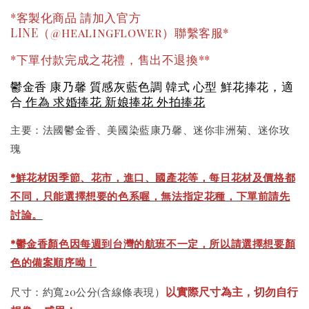
*客製化商品 請加入官方
LINE（@healingflower）聯繫客服*
*下單付款完成之花禮，售出不退換**
鬱金香 康乃馨 質感灰藍色調 韓式 心型 鮮花捧花，適
合
作為 求婚捧花 新娘捧花 外拍捧花
主要：法國鬱金香、美國染藍康乃馨、迷你非洲菊、迷你玫
瑰
*
鮮花材因季節、花市，進口、國產花等，每日花材及價格都
不同，只能選擇想要的色系喔，無法指定花種，下單前請先
討論。
*鬱金香顏色因每週到台灣的航班不一定，所以請選擇想要顏
色的備案順序呦！
以實際尺寸為主，切勿自行
尺寸：約寬20公分(含線條表現）