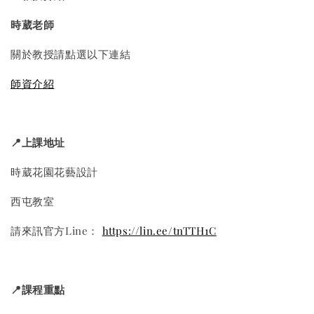
時葳老師
關於教授請點選以下連結
師資介紹
📍
上課地址
時葳花園花藝設計
西屯教室
請來訊官方Line：
https://lin.ee/tnTTH1C
📍
課程重點