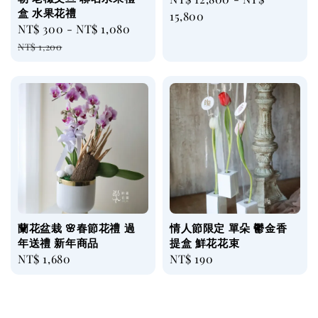
盒 水果花禮
price
15,800
Sale
NT$ 300
-
NT$ 1,080
Regular
price
price
NT$ 1,200
蘭花盆栽 🌸春節花禮 過
情人節限定 單朵 鬱金香
年送禮 新年商品
提盒 鮮花花束
Regular
NT$ 1,680
Regular
NT$ 190
price
price