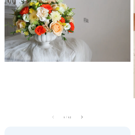
1
/
12