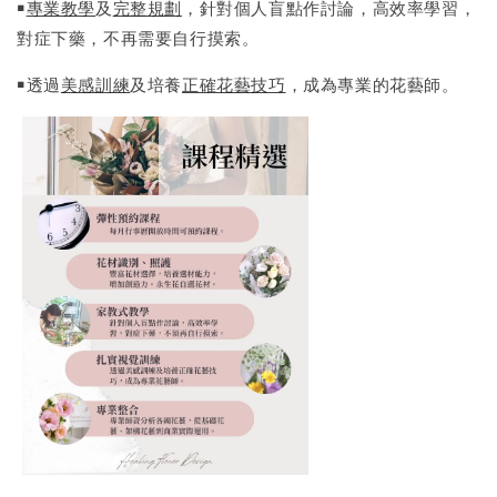
￭
專業教學
及
完整規劃
，針對個人盲點作討論，高效率學習，
對症下藥，不再需要自行摸索。
￭透過
美感訓練
及培養
正確花藝技巧
，成為專業的花藝師。