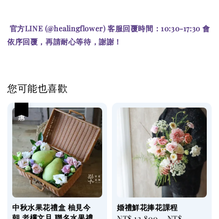
官方LINE (@healingflower) 客服回覆時間：10:30-17:30 會
依序回覆，再請耐心等待，謝謝！
您可能也喜歡
優惠
中秋水果花禮盒 柚見今
婚禮鮮花捧花課程
朝 老欉文旦 聯名水果禮
Regular
NT$ 12,800
-
NT$